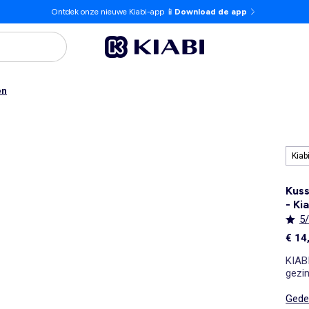
Ontdek onze nieuwe Kiabi-app 📱
Download de app
en
Kiab
Kuss
- Ki
5
€ 14
KIABI
gezin
voor 
Gedet