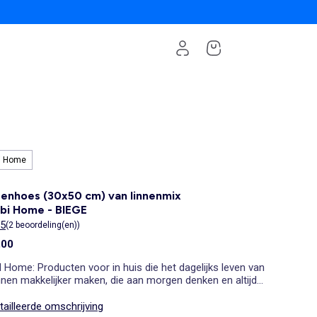
i Home
enhoes (30x50 cm) van linnenmix
abi Home - BIEGE
/5
(2 beoordeling(en))
,00
 Home: Producten voor in huis die het dagelijks leven van
nen makkelijker maken, die aan morgen denken en altijd
kleine prijzen. Dat is altijd meer doen voor gezinnen.
ailleerde omschrijving