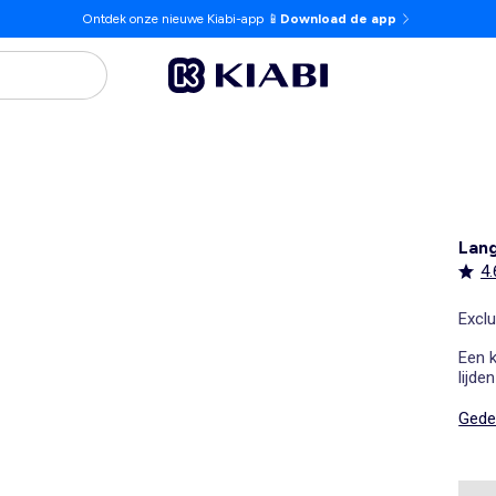
Ontdek onze nieuwe Kiabi-app 📱
Download de app
Lang
4.
Exclu
Een k
lijde
Gedet