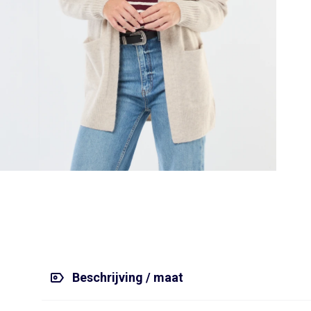
Body's
Sokken
Rokken
Overshirts
Rokken
Sportkleding
Zwemkleding
Stropdas, vlinderdas
Accessoires
Shapewear
Onderhemden
Leggings
Pyjama's
Pyjama's & nachthemden
Pyjama's
Jassen & jacks
Sieraad
Sexy lingerie
ONZE Essentials
Selecties
Bekijk alles
Bekijk alles
Bekijk alles
Pyjama's & nachthemden
Zwemkleding
Leggings
Kostuums
Trappelzakken & slaapzakken
Lingerie accessoires
Babydolls, onderhemden
Alles onder de €15
Alles onder de €15
Alles onder de €15
Jumpsuits & tuinbroeken
Sokken
Jumpsuit, tuinbroek
Badjassen en ochtendjassen
Blouses
Sport-bh's
Kledingsets
Personaliseer je artikelen!
Personaliseer je artikelen!
Selecties
Bekijk alles
Zwangerschapskleding
Eenvoudig aan te trekken kleding
Sportkleding
Eenvoudig aan te trekken kleding
Tuinbroeken & jumpsuits
Menstruatie ondergoed
TV & film helden
Kledingsets
Kledingsets
Alles onder de €15
Badjassen & ochtendjassen
Sokken & panty's
Sokken & maillots
Postoperatief ondergoed
Adidas
TV & film helden
TV & film helden
Personaliseer je artikelen!
Panty's & sokken
Badjassen & ochtendjassen
Rompers & boxpakjes
Bekijk alles
Lingerie accessoires
Adidas
Baby besties
Kledingsets
Kiabi x You: co-creatie
Een heerlijk zachte kerst voor de baby 🎄
TV & film helden
Key trends Dames
Alles onder de €15
Personaliseer je artikelen!
Kledingsets
TV & film helden
Vluchttas
Beschrijving / maat