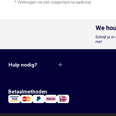
* Verkregen via een vragenlijst na aankoop
We hou
Schrijf je i
me!
Hulp nodig?
Betaalmethoden