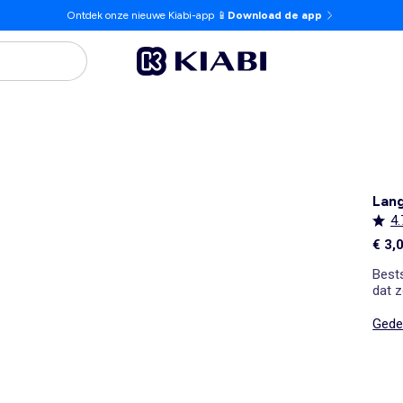
Ontdek onze nieuwe Kiabi-app 📱
Download de app
Lang
4.
€ 3,
Best
dat z
die n
mater
Gedet
alle
leggi
zit d
super