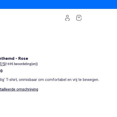
hthemd - Rose
7/5
(1695 beoordeling(en))
00
Big' T-shirt, onmisbaar om comfortabel en vrij te bewegen.
ailleerde omschrijving