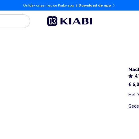
Ontdek onze nieuwe Kiabi-app 📱
Download de app
Nac
4.
€ 6,
Het '
Gedet