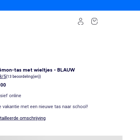
émon-tas met wieltjes - BLAUW
8/5
(13 beoordeling(en))
,00
sief online
e vakantie met een nieuwe tas naar school!
ailleerde omschrijving