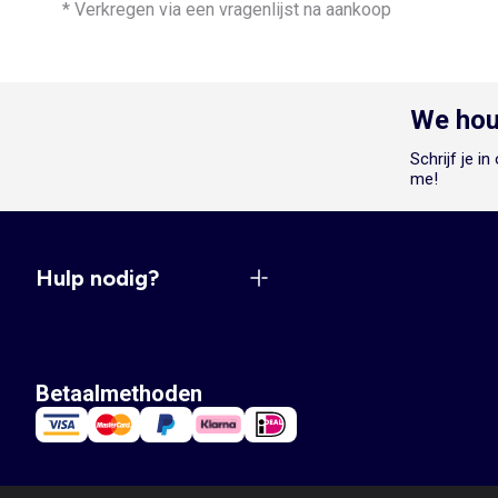
* Verkregen via een vragenlijst na aankoop
We hou
Schrijf je i
me!
Hulp nodig?
Betaalmethoden