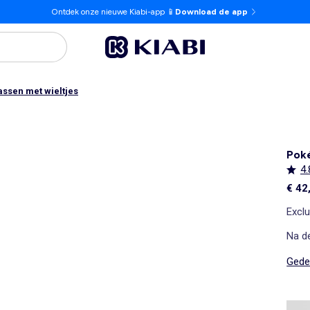
Ontdek onze nieuwe Kiabi-app 📱
Download de app
ssen met wieltjes
Pok
4.
€ 42
Exclu
Na d
Gedet