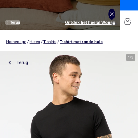
Ontdek onze nieuwe Kiabi-app 📱
Download de app
Ontdek het heelal De back-to-school
Ontdek het heelal Jongens
Ontdek het heelal Meisjes
Ontdek het heelal Dames
Ontdek het heelal Wonen
Ontdek het heelal Tiener
Ontdek het heelal Baby's
Ontdek het heelal Heren
Terug
Terug
Terug
Terug
Terug
Terug
Terug
Terug
Homepage
/
Heren
/
T-shirts
/
T-shirt met ronde hals
Alles bekijken
Nieuw binnen
Nieuw binnen
Onze selectie
Nieuw binnen
Nieuw binnen
Nieuw binnen
Onze selecties
Meisjes
Kleding
Kleding
Bekijk alles
Tienerjongens
Kleding
Kleding
Kleding
Bekijk alles
Nieuw binnen
1
/
3
Terug
Tienermeisjes
Bedlinnen
Tienerjongens
Tafellinnen
Jongens
Bekijk alles
Sportkleding
Bekijk alles
Sportkleding
Bekijk alles
Tienermeisjes
Bekijk alles
Ondergoed
Bekijk alles
Ondergoed
Bekijk alles
Babykamer en verzorging
Beddengoed
Badtextiel
T-shirts, tops & hemdjes
T-shirts
T-shirts
T-shirts
T-shirts & polo's
Pyjama's
Accessoires
Broeken
Broeken
Sweaters
Broeken
Broeken
Kledingsets
Baby’s
Bekijk alles
Lingerie
Bekijk alles
Heren Size+
Bekijk alles
Accessoires
Accessoires
Bekijk alles
Accessoires
Bekijk alles
Opbergen
Opbergen
Jurken
Overhemden
Broeken
Sweaters
Sweaters
T-shirts
Sport BH
Sportbroeken en joggingbroeken
Nieuw binnen
Knuffels & knuffeldoekjes
Bedlinnen voor volwassenen
Gordijnen
Jeans
Jeans
Jeans
Jurken
Jeans
Broeken & jeans
Sport leggings
Sportshirt
T-Shirts, tops
Bedlinnen voor kinderen
Boekentassen & accessoires
Bekijk alles
Dames Size+
Ondergoed en pyjama's
Bekijk alles
Schoenen, sloffen
Bekijk alles
Schoenen, sloffen
Schoenen
Wanddecoratie
Wanddecoratie
Blouses & tunieken
Sweaters
Sneakers
Jeans
Kledingsets
Ondergoed
Sportbroeken
Sweaters
Sweaters
Badtextiel
Bekijk alles
Accessoires
Accessoires
Bedlinnen voor kinderen
Sweaters
Truien & vesten
Kledingsets
Korte broeken
Korte broeken
Sportshirt
Korte sportbroeken
Broeken
Accessoires
Nieuw binnen
Portemonnees & rugzakken
Portemonnees en rugzakken
Bedlinnen voor baby's
50% op de 2de pyjama
Schoenen
Bekijk alles
Accessoires
Personaliseer je artikelen!
Personaliseer je artikelen!
Personaliseer je artikelen!
Blazers
Jassen & jacks
Korte broeken
Overhemden
Sets
Sporttruien
Sportsokken
Jeans
Tafellinnen
Slips & strings
Speelgoed
Speelgoed
Boxers
Zwemkleding
Polo's
Zwemkleding
Zwemkleding
Jurken
Sport shorts
Sporttassen
Jurken
Bedlinnen voor baby's
Bh's
Wijde boxershort
Korte broeken & bermuda's
Kostuums
Blouses & tunieken
Truien & vesten
Sweaters
Ondergoaed : 2+1 gratis
Accessoires
Bekijk alles
Schoenen
ONZE Essentials
ONZE Essentials
ONZE Essentials
Sportsokken en beenwarmers
Sneakers
Zwangerschapsondergoed &
Pyjama's
Truien & vesten
Korte broeken & capribroeken
Truien & vesten
Jassen & jacks
Leggings
Riem
Accessoires
borstvoedingsbh's
Zwemkleding
Jassen, jacks & donsjasssen
Colberts
Jassen & jacks
Joggingbroeken
Truien & vesten
Petten
Vesten
Sport (ekstract)
Bekijk alles
Zwangerschapskleding
ONZE Essentials
Selecties
Selecties
Selecties