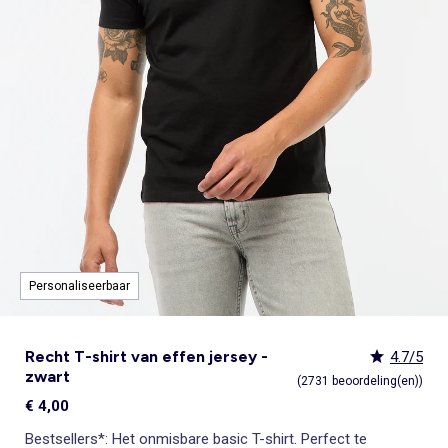
Body's
Sokken
Rokken
Overshirts
Rokken
Sportkleding
Zwemkleding
Stropdas, vlinderdas
Accessoires
Shapewear
Onderhemden
Leggings
Pyjama's
Pyjama's & nachthemden
Pyjama's
Jassen & jacks
Sieraad
Sexy lingerie
ONZE Essentials
Selecties
Bekijk alles
Bekijk alles
Bekijk alles
Pyjama's & nachthemden
Zwemkleding
Leggings
Kostuums
Trappelzakken & slaapzakken
Lingerie accessoires
Babydolls, onderhemden
Alles onder de €15
Alles onder de €15
Alles onder de €15
Jumpsuits & tuinbroeken
Sokken
Jumpsuit, tuinbroek
Badjassen en ochtendjassen
Blouses
Sport-bh's
Kledingsets
Personaliseer je artikelen!
Personaliseer je artikelen!
Selecties
Bekijk alles
Zwangerschapskleding
Eenvoudig aan te trekken kleding
Sportkleding
Eenvoudig aan te trekken kleding
Tuinbroeken & jumpsuits
Menstruatie ondergoed
TV & film helden
Kledingsets
Kledingsets
Alles onder de €15
Badjassen & ochtendjassen
Sokken & panty's
Sokken & maillots
Postoperatief ondergoed
Adidas
TV & film helden
TV & film helden
Personaliseer je artikelen!
Panty's & sokken
Badjassen & ochtendjassen
Rompers & boxpakjes
Bekijk alles
Lingerie accessoires
Adidas
Baby besties
Kledingsets
Kiabi x You: co-creatie
Een heerlijk zachte kerst voor de baby 🎄
TV & film helden
Key trends Dames
Alles onder de €15
Personaliseer je artikelen!
Kledingsets
TV & film helden
Vluchttas
Personaliseerbaar
Recht T-shirt van effen jersey -
4.7/5
zwart
(2731 beoordeling(en))
€ 4,00
Bestsellers*: Het onmisbare basic T-shirt. Perfect te