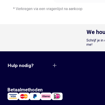
* Verkregen via een vragenlijst na aankoop
We hou
Schrijf je i
me!
Hulp nodig?
Betaalmethoden