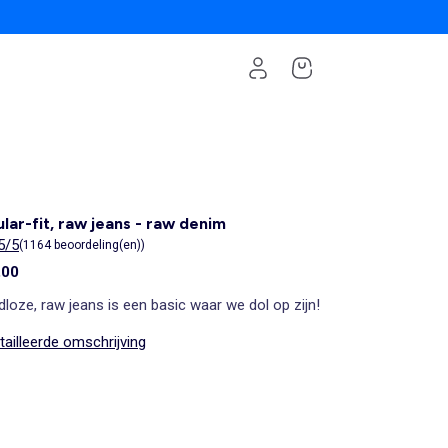
lar-fit, raw jeans - raw denim
5/5
(1164 beoordeling(en))
,00
jdloze, raw jeans is een basic waar we dol op zijn!
ailleerde omschrijving