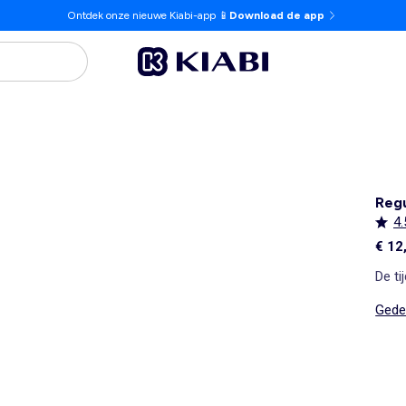
Ontdek onze nieuwe Kiabi-app 📱
Download de app
Regu
4.
€ 12
De ti
Gedet