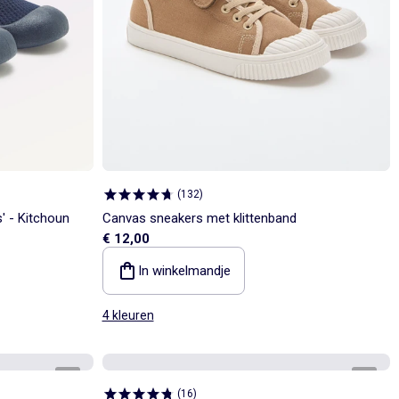
(
132
)
s' - Kitchoun
Canvas sneakers met klittenband
€ 12,00
In winkelmandje
4 kleuren
1
/
5
1
/
5
(
16
)