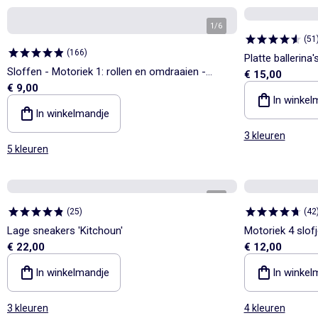
1
/
6
(
51
(
166
)
Platte ballerina'
Sloffen - Motoriek 1: rollen en omdraaien -
€ 15,00
€ 9,00
Kitchoun
In winkel
In winkelmandje
3 kleuren
5 kleuren
1
/
7
(
25
)
(
42
Lage sneakers 'Kitchoun'
Motoriek 4 slofj
€ 22,00
€ 12,00
In winkelmandje
In winkel
3 kleuren
4 kleuren