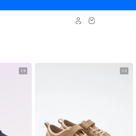
1
/
8
1
/
5