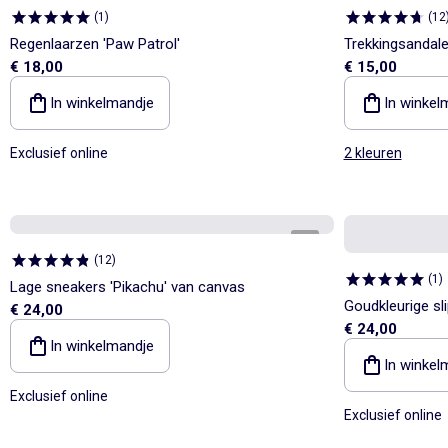
(
1
)
(
12
Regenlaarzen 'Paw Patrol'
Trekkingsandal
€ 18,00
€ 15,00
In winkelmandje
In winkel
Exclusief online
2 kleuren
1
/
5
(
12
)
(
1
)
Lage sneakers 'Pikachu' van canvas
Goudkleurige sl
€ 24,00
€ 24,00
met fantasie st
In winkelmandje
In winkel
Exclusief online
Exclusief online