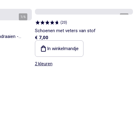
1
/
6
1
/
5
(
20
)
Schoenen met veters van stof
mdraaien -
€ 7,00
In winkelmandje
2 kleuren