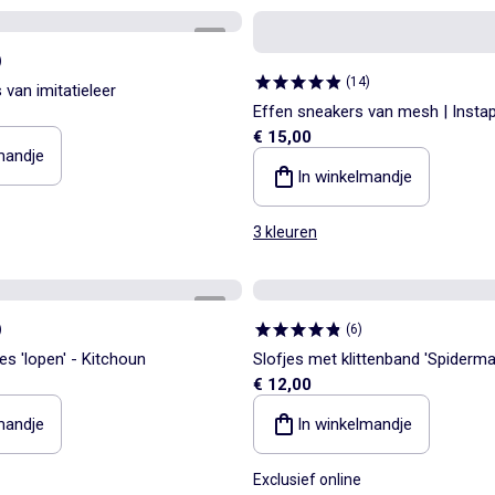
1
/
4
)
(
14
)
s van imitatieleer
Effen sneakers van mesh | Inst
€ 15,00
mandje
In winkelmandje
3 kleuren
1
/
7
)
(
6
)
es 'lopen' - Kitchoun
Slofjes met klittenband 'Spiderma
€ 12,00
mandje
In winkelmandje
Exclusief online