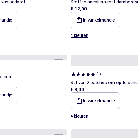
s van badstof
Stoffen sneakers met dambordpr
€ 12,00
mandje
In winkelmandje
4 kleuren
1
/
4
(
3
)
oenen
Set van 2 patches om op te schu
€ 3,00
sneakers 'Kitchoun' te personalis
mandje
In winkelmandje
4 kleuren
1
/
5