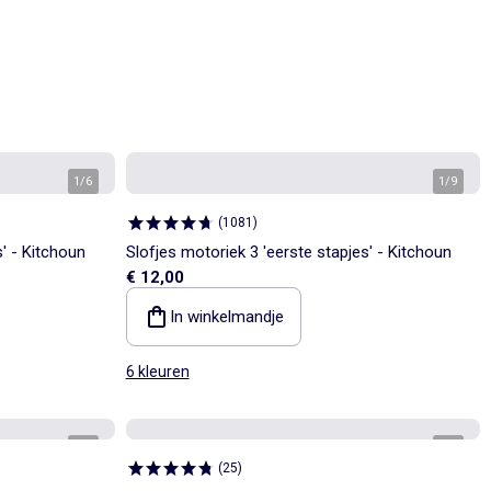
1
/
6
1
/
9
(
1081
)
s' - Kitchoun
Slofjes motoriek 3 'eerste stapjes' - Kitchoun
€ 12,00
In winkelmandje
6 kleuren
1
/
5
1
/
5
(
25
)