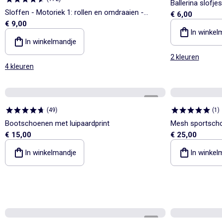
Ballerina slofje
Sloffen - Motoriek 1: rollen en omdraaien -
€ 6,00
€ 9,00
Kitchoun
In winkel
In winkelmandje
2 kleuren
4 kleuren
1
/
5
(
49
)
(
1
)
Bootschoenen met luipaardprint
Mesh sportsch
€ 15,00
€ 25,00
In winkelmandje
In winkel
1
/
4