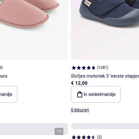
3
)
(
1081
)
ours
Slofjes motoriek 3 'eerste stapje
€ 12,00
mandje
In winkelmandje
6 kleuren
1
/
5
(
2
)