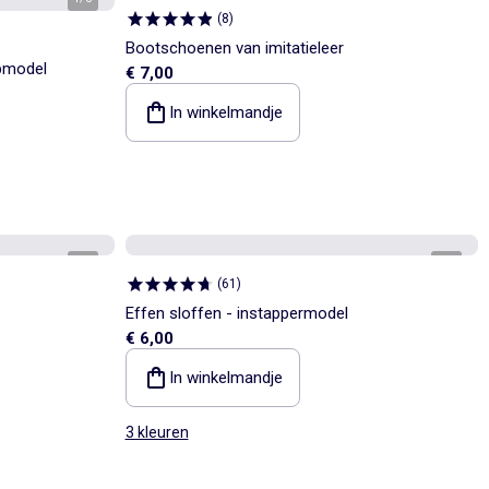
(
8
)
Bootschoenen van imitatieleer
apmodel
€ 7,00
In winkelmandje
1
/
5
1
/
5
(
61
)
Effen sloffen - instappermodel
€ 6,00
In winkelmandje
3 kleuren