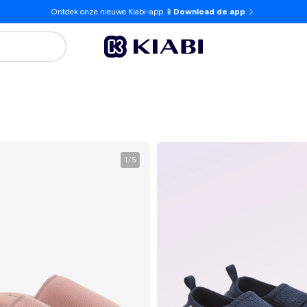
Ontdek onze nieuwe Kiabi-app 📱
Download de app
1
/
5