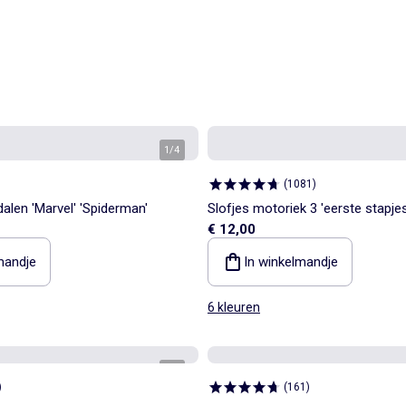
1
/
4
(
1081
)
alen 'Marvel' 'Spiderman'
Slofjes motoriek 3 'eerste stapje
€ 12,00
mandje
In winkelmandje
6 kleuren
1
/
5
)
(
161
)