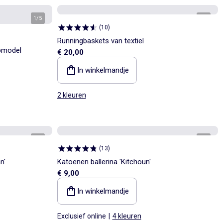
1
/
5
1
/
4
(
10
)
Runningbaskets van textiel
apmodel
€ 20,00
In winkelmandje
2 kleuren
1
/
4
1
/
5
(
13
)
n'
Katoenen ballerina 'Kitchoun'
€ 9,00
In winkelmandje
Exclusief online
|
4 kleuren