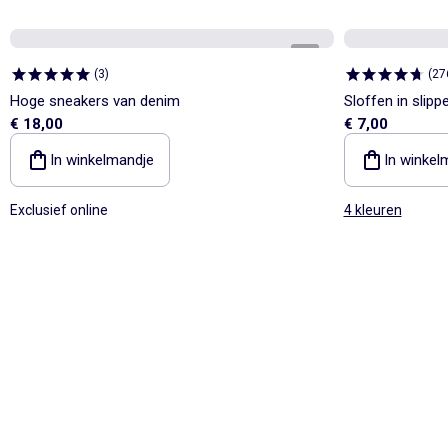
1
/
5
(
3
)
(
27
Hoge sneakers van denim
Sloffen in slip
€ 18,00
€ 7,00
In winkelmandje
In winkel
Exclusief online
4 kleuren