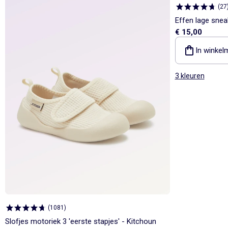
(
27
Effen lage snea
€ 15,00
In winkel
3 kleuren
(
1081
)
Slofjes motoriek 3 'eerste stapjes' - Kitchoun