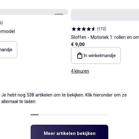
1
/
5
6
)
(
172
)
permodel
Sloffen - Motoriek 1: rollen en o
€ 9,00
Kitchoun
mandje
In winkelmandje
4 kleuren
Je hebt nog 538 artikelen om te bekijken. Klik hieronder om ze
allemaal te laden
Meer artikelen bekijken