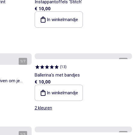
int
Instappantoffels 'Stitch'
€ 10,00
In winkelmandje
1
/
7
1
/
4
(
13
)
Ballerina's met bandjes
iven om je
€ 10,00
eren
In winkelmandje
2 kleuren
1
/
5
1
/
5