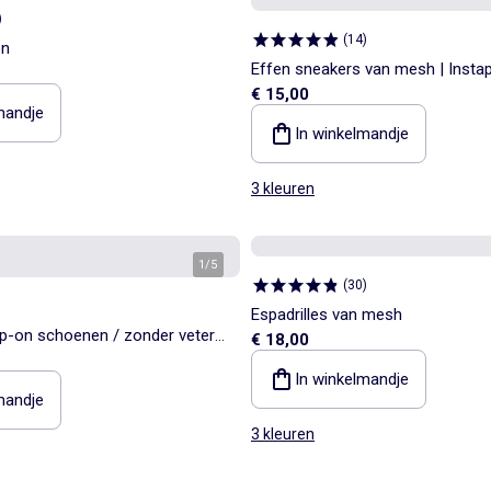
)
(
14
)
en
Effen sneakers van mesh | Inst
€ 15,00
mandje
In winkelmandje
3 kleuren
1
/
5
(
30
)
Espadrilles van mesh
ip-on schoenen / zonder veters
€ 18,00
rikken
In winkelmandje
mandje
3 kleuren