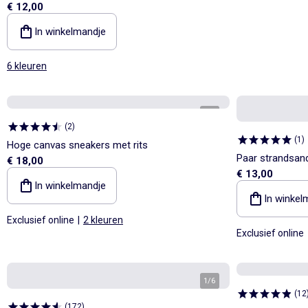
€ 12,00
In winkelmandje
6 kleuren
1
/
5
(
2
)
(
1
)
Hoge canvas sneakers met rits
Paar strandsand
€ 18,00
€ 13,00
In winkelmandje
In winkel
Exclusief online
|
2 kleuren
Exclusief online
1
/
6
(
12
(
172
)