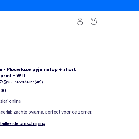
e - Mouwloze pyjamatop + short
print - WIT
7/5
(206 beoordeling(en))
,00
sief online
eerlijk zachte pyjama, perfect voor de zomer.
ailleerde omschrijving