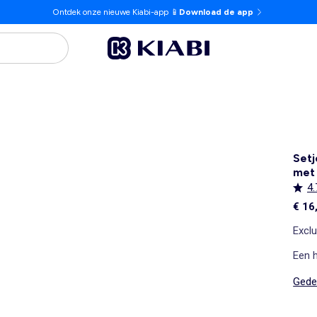
Ontdek onze nieuwe Kiabi-app 📱
Download de app
Setj
met 
4.
€ 16
Exclu
Een h
Gedet