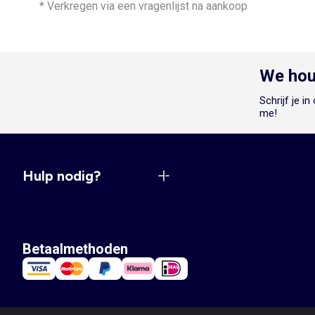
* Verkregen via een vragenlijst na aankoop
We hou
Schrijf je i
me!
Hulp nodig?
Betaalmethoden