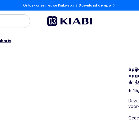
Ontdek onze nieuwe Kiabi-app 📱
Download de app
shorts
Spij
opg
4.
€ 15
Deze 
voor-
Gedet