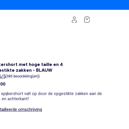
kershort met hoge taille en 4
estikte zakken - BLAUW
6/5
(385 beoordeling(en))
,00
spijkershort valt op door de opgestikte zakken aan de
 en achterkant!
ailleerde omschrijving