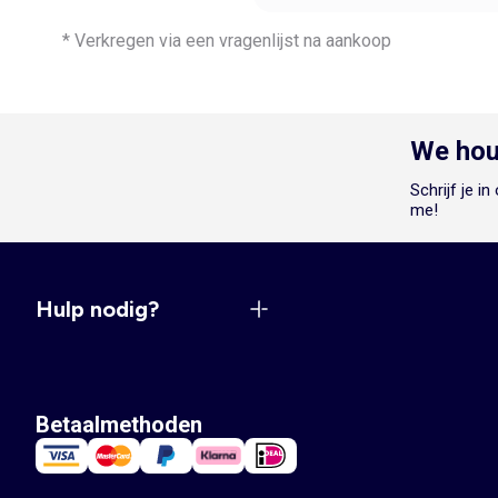
* Verkregen via een vragenlijst na aankoop
We hou
Schrijf je i
me!
Hulp nodig?
Betaalmethoden