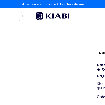
Ontdek onze nieuwe Kiabi-app 📱
Download de app
Kiab
Stof
5
€ 9,
Kiabi
gezin
tegen
Gedet