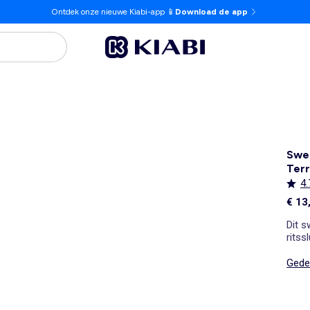
Ontdek onze nieuwe Kiabi-app 📱
Download de app
Swea
Terr
4.
€ 13
Dit s
ritssl
Gedet