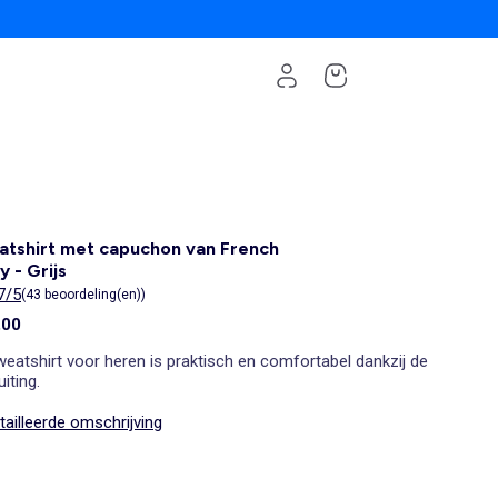
tshirt met capuchon van French
y - Grijs
7/5
(43 beoordeling(en))
,00
weatshirt voor heren is praktisch en comfortabel dankzij de
uiting.
ailleerde omschrijving