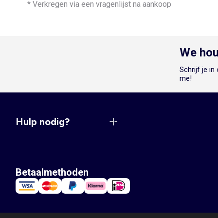
* Verkregen via een vragenlijst na aankoop
We hou
Schrijf je i
me!
Hulp nodig?
Betaalmethoden