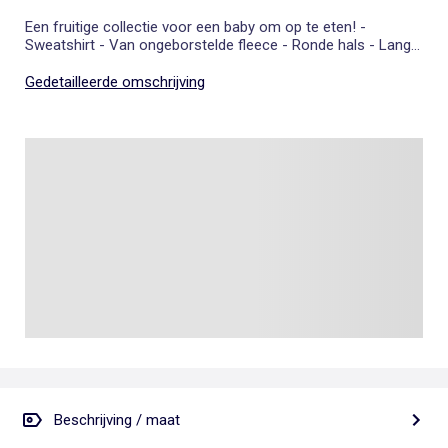
Een fruitige collectie voor een baby om op te eten! -
Sweatshirt - Van ongeborstelde fleece - Ronde hals - Lange
mouwen - Halve drukknoopsluiting achteraan van 3 tot 12
maanden - 'Kersen' patch van badstof op de voorkant -
Gedetailleerde omschrijving
Afwerking met ribboorden - 100% katoen
Beschrijving / maat