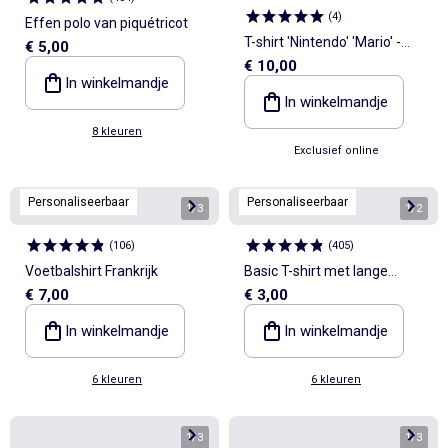
(
4
)
Effen polo van piquétricot
T-shirt 'Nintendo' 'Mario' -
€ 5,00
€ 10,00
Gemakkelijk aan te trekken
In winkelmandje
collectie
In winkelmandje
8 kleuren
Exclusief online
Personaliseerbaar
Personaliseerbaar
1
/
3
1
/
2
(
106
)
(
405
)
Voetbalshirt Frankrijk
Basic T-shirt met lange
€ 7,00
€ 3,00
mouwen
In winkelmandje
In winkelmandje
6 kleuren
6 kleuren
1
/
3
1
/
3