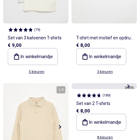
(
79
)
Set van 3 katoenen T-shirts
T-shirt met motief en opdruk
€ 9,00
€ 8,00
en lange mouwen
In winkelmandje
In winkelmandje
5 kleuren
3 kleuren
1
/
3
1
/
5
(
189
)
Set van 2 T-shirts
€ 8,00
In winkelmandje
8 kleuren