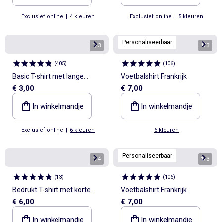
Exclusief online
|
4 kleuren
Exclusief online
|
5 kleuren
Personaliseerbaar
1
/
3
1
/
3
(
405
)
(
106
)
Basic T-shirt met lange
Voetbalshirt Frankrijk
€ 3,00
€ 7,00
mouw
In winkelmandje
In winkelmandje
Exclusief online
|
6 kleuren
6 kleuren
Personaliseerbaar
1
/
4
1
/
3
(
13
)
(
106
)
Bedrukt T-shirt met korte
Voetbalshirt Frankrijk
€ 6,00
€ 7,00
mouwen
In winkelmandje
In winkelmandje