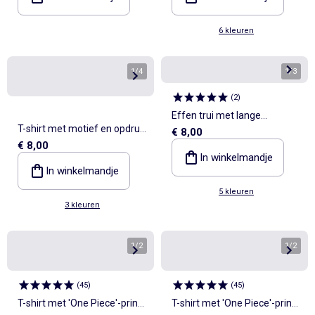
6 kleuren
1
/
4
1
/
3
(
2
)
Effen trui met lange
T-shirt met motief en opdruk
€ 8,00
mouwen
€ 8,00
en lange mouwen
In winkelmandje
In winkelmandje
5 kleuren
3 kleuren
1
/
2
1
/
2
(
45
)
(
45
)
T-shirt met 'One Piece'-print,
T-shirt met 'One Piece'-print,