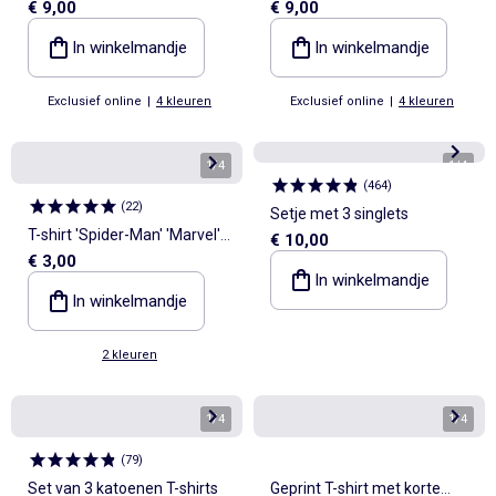
€ 9,00
€ 9,00
korte mouwen van katoen
korte mouwen van katoen
In winkelmandje
In winkelmandje
Exclusief online
|
4 kleuren
Exclusief online
|
4 kleuren
1
/
4
1
/
4
(
464
)
(
22
)
Setje met 3 singlets
T-shirt 'Spider-Man' 'Marvel'
€ 10,00
€ 3,00
met korte mouwen
In winkelmandje
In winkelmandje
2 kleuren
1
/
4
1
/
4
(
79
)
Set van 3 katoenen T-shirts
Geprint T-shirt met korte