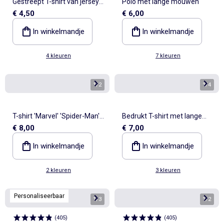
Gestreept T-shirt van jersey
Polo met lange mouwen
€ 4,50
€ 6,00
met lange mouwen
In winkelmandje
In winkelmandje
4 kleuren
7 kleuren
1
/
2
1
/
4
T-shirt 'Marvel' 'Spider-Man'
Bedrukt T-shirt met lange
€ 8,00
€ 7,00
met lange mouwen
mouwen
In winkelmandje
In winkelmandje
2 kleuren
3 kleuren
Personaliseerbaar
1
/
3
1
/
2
(
405
)
(
405
)