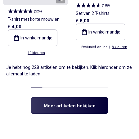
(
189
)
(
224
)
Set van 2 T-shirts
T-shirt met korte mouw en
€ 8,00
€ 4,00
motiefje
In winkelmandje
In winkelmandje
Exclusief online
|
8 kleuren
10 kleuren
Je hebt nog 228 artikelen om te bekijken. Klik hieronder om ze
allemaal te laden
Meer artikelen bekijken