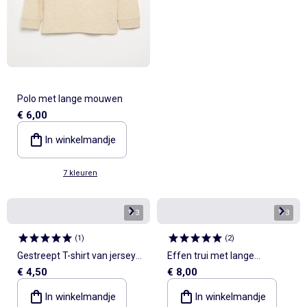
Polo met lange mouwen
€ 6,00
In winkelmandje
7 kleuren
1
/
3
1
/
3
(
1
)
(
2
)
Gestreept T-shirt van jersey
Effen trui met lange
€ 4,50
€ 8,00
met lange mouwen
mouwen
In winkelmandje
In winkelmandje