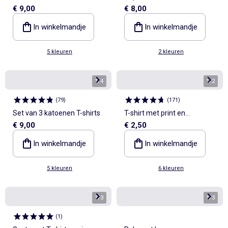
€ 9,00
€ 8,00
mouwen
In winkelmandje
In winkelmandje
5 kleuren
2 kleuren
1
/
4
1
/
2
(
79
)
(
171
)
Set van 3 katoenen T-shirts
T-shirt met print en
€ 9,00
€ 2,50
boodschap
In winkelmandje
In winkelmandje
5 kleuren
6 kleuren
1
/
3
1
/
3
(
1
)