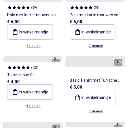
(
59
)
(
59
)
Polo met korte mouwen van
Polo met korte mouwen van
€ 6,00
€ 6,00
katoenpiqué
katoenpiqué
In winkelmandje
In winkelmandje
7 kleuren
7 kleuren
1
/
3
1
/
3
(
125
)
T-shirt loose fit
Basic T-shirt met Tunische
€ 4,00
€ 5,00
kraag
In winkelmandje
In winkelmandje
8 kleuren
7 kleuren
1
/
3
1
/
3