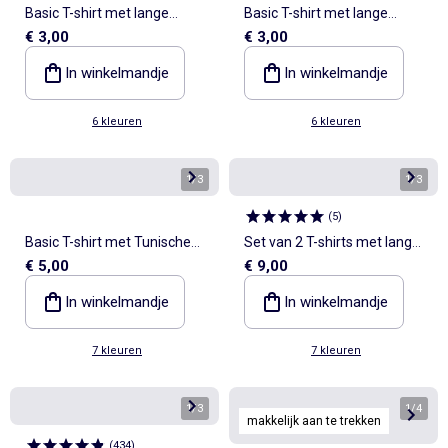
Basic T-shirt met lange
Basic T-shirt met lange
€ 3,00
€ 3,00
mouwen
mouw
In winkelmandje
In winkelmandje
6 kleuren
6 kleuren
1
/
3
1
/
3
(
5
)
Basic T-shirt met Tunische
Set van 2 T-shirts met lange
€ 5,00
€ 9,00
kraag
mouwen
In winkelmandje
In winkelmandje
7 kleuren
7 kleuren
1
/
3
1
/
4
makkelijk aan te trekken
(
434
)