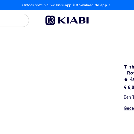
Ontdek onze nieuwe Kiabi-app 📱
Download de app
T-sh
- Ro
4.
€ 6,
Een T
Gedet