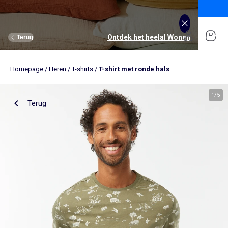
Ontdek onze nieuwe Kiabi-app 📱
Download de app
Ontdek het heelal De back-to-school
Ontdek het heelal Jongens
Ontdek het heelal Meisjes
Ontdek het heelal Dames
Ontdek het heelal Wonen
Ontdek het heelal Tiener
Ontdek het heelal Baby's
Ontdek het heelal Heren
Terug
Terug
Terug
Terug
Terug
Terug
Terug
Terug
Homepage
/
Heren
/
T-shirts
/
T-shirt met ronde hals
Alles bekijken
Nieuw binnen
Nieuw binnen
Onze selectie
Nieuw binnen
Nieuw binnen
Nieuw binnen
Onze selecties
Meisjes
Kleding
Kleding
Bekijk alles
Tienerjongens
Kleding
Kleding
Kleding
Bekijk alles
Nieuw binnen
1
/
5
Terug
Tienermeisjes
Bedlinnen
Tienerjongens
Tafellinnen
Jongens
Bekijk alles
Sportkleding
Bekijk alles
Sportkleding
Bekijk alles
Tienermeisjes
Bekijk alles
Ondergoed
Bekijk alles
Ondergoed
Bekijk alles
Babykamer en verzorging
Beddengoed
Badtextiel
T-shirts, tops & hemdjes
T-shirts
T-shirts
T-shirts
T-shirts & polo's
Pyjama's
Accessoires
Broeken
Broeken
Sweaters
Broeken
Broeken
Kledingsets
Baby’s
Bekijk alles
Lingerie
Bekijk alles
Heren Size+
Bekijk alles
Accessoires
Accessoires
Bekijk alles
Accessoires
Bekijk alles
Opbergen
Opbergen
Jurken
Overhemden
Broeken
Sweaters
Sweaters
T-shirts
Sport BH
Sportbroeken en joggingbroeken
Nieuw binnen
Knuffels & knuffeldoekjes
Bedlinnen voor volwassenen
Gordijnen
Jeans
Jeans
Jeans
Jurken
Jeans
Broeken & jeans
Sport leggings
Sportshirt
T-Shirts, tops
Bedlinnen voor kinderen
Boekentassen & accessoires
Bekijk alles
Dames Size+
Ondergoed en pyjama's
Bekijk alles
Schoenen, sloffen
Bekijk alles
Schoenen, sloffen
Schoenen
Wanddecoratie
Wanddecoratie
Blouses & tunieken
Sweaters
Sneakers
Jeans
Kledingsets
Ondergoed
Sportbroeken
Sweaters
Sweaters
Badtextiel
Bekijk alles
Accessoires
Accessoires
Bedlinnen voor kinderen
Sweaters
Truien & vesten
Kledingsets
Korte broeken
Korte broeken
Sportshirt
Korte sportbroeken
Broeken
Accessoires
Nieuw binnen
Portemonnees & rugzakken
Portemonnees en rugzakken
Bedlinnen voor baby's
50% op de 2de pyjama
Schoenen
Bekijk alles
Accessoires
Personaliseer je artikelen!
Personaliseer je artikelen!
Personaliseer je artikelen!
Blazers
Jassen & jacks
Korte broeken
Overhemden
Sets
Sporttruien
Sportsokken
Jeans
Tafellinnen
Slips & strings
Speelgoed
Speelgoed
Boxers
Zwemkleding
Polo's
Zwemkleding
Zwemkleding
Jurken
Sport shorts
Sporttassen
Jurken
Bedlinnen voor baby's
Bh's
Wijde boxershort
Korte broeken & bermuda's
Kostuums
Blouses & tunieken
Truien & vesten
Sweaters
Ondergoaed : 2+1 gratis
Accessoires
Bekijk alles
Schoenen
ONZE Essentials
ONZE Essentials
ONZE Essentials
Sportsokken en beenwarmers
Sneakers
Zwangerschapsondergoed &
Pyjama's
Truien & vesten
Korte broeken & capribroeken
Truien & vesten
Jassen & jacks
Leggings
Riem
Accessoires
borstvoedingsbh's
Zwemkleding
Jassen, jacks & donsjasssen
Colberts
Jassen & jacks
Joggingbroeken
Truien & vesten
Petten
Vesten
Sport (ekstract)
Bekijk alles
Zwangerschapskleding
ONZE Essentials
Selecties
Selecties
Selecties