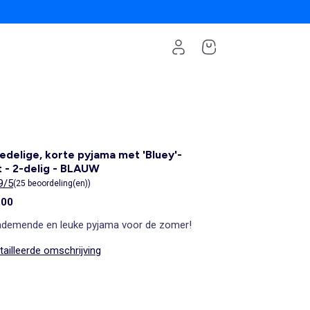
delige, korte pyjama met 'Bluey'-
t - 2-delig - BLAUW
9/5
(25 beoordeling(en))
,00
ademende en leuke pyjama voor de zomer!
ailleerde omschrijving