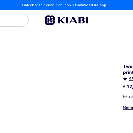
Ontdek onze nieuwe Kiabi-app 📱
Download de app
Twee
prin
4.
€ 12
Een 
Gedet