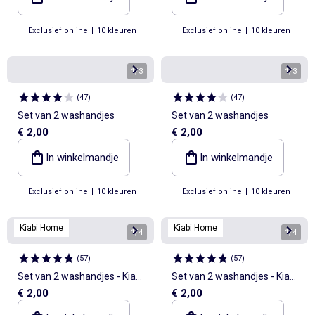
Exclusief online
|
10 kleuren
Exclusief online
|
10 kleuren
1
/
3
1
/
3
(
47
)
(
47
)
Set van 2 washandjes
Set van 2 washandjes
€ 2,00
€ 2,00
In winkelmandje
In winkelmandje
Exclusief online
|
10 kleuren
Exclusief online
|
10 kleuren
Kiabi Home
Kiabi Home
1
/
4
1
/
4
(
57
)
(
57
)
Set van 2 washandjes - Kiabi
Set van 2 washandjes - Kiabi
€ 2,00
€ 2,00
Home
Home