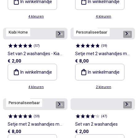
In winkelmandje
In winkelmandje
4 kleuren
4 kleuren
Kiabi Home
Kiabi Home
Personaliseerbaar
1
/
4
1
/
5
(
57
)
(
59
)
Set van 2 washandjes - Kiabi
Setje met 2 washandjes met
€ 2,00
€ 8,00
Home
leuk detail
In winkelmandje
In winkelmandje
4 kleuren
2 kleuren
Kiabi Home
Personaliseerbaar
1
/
5
1
/
2
(
59
)
(
47
)
Setje met 2 washandjes met
Set van 2 washandjes
€ 8,00
€ 2,00
leuk detail