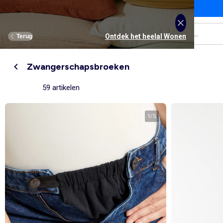
Een artikel zoeken ...
Menu
Ontdek het heelal De back-to-school
Ontdek het heelal Jongens
Ontdek het heelal Meisjes
Ontdek het heelal Dames
Ontdek het heelal Wonen
Ontdek het heelal Tiener
Ontdek het heelal Baby's
Ontdek het heelal Heren
Terug
Terug
Terug
Terug
Terug
Terug
Terug
Terug
Zwangerschapsbroeken
Alles bekijken
Nieuw binnen
Nieuw binnen
Onze selectie
Nieuw binnen
Nieuw binnen
Nieuw binnen
Onze selecties
59 artikelen
Meisjes
Kleding
Kleding
Bekijk alles
Tienerjongens
Kleding
Kleding
Kleding
Bekijk alles
Nieuw binnen
Tienermeisjes
Bedlinnen
Tienerjongens
Tafellinnen
Jongens
Bekijk alles
Sportkleding
Bekijk alles
Sportkleding
Bekijk alles
Tienermeisjes
Bekijk alles
Ondergoed
Bekijk alles
Ondergoed
Bekijk alles
Babykamer en verzorging
Beddengoed
1
/
5
Badtextiel
T-shirts, tops & hemdjes
T-shirts
T-shirts
T-shirts
T-shirts & polo's
Pyjama's
Accessoires
Broeken
Broeken
Sweaters
Broeken
Broeken
Kledingsets
Baby’s
Bekijk alles
Lingerie
Bekijk alles
Heren Size+
Bekijk alles
Accessoires
Accessoires
Bekijk alles
Accessoires
Bekijk alles
Opbergen
Opbergen
Jurken
Overhemden
Broeken
Sweaters
Sweaters
T-shirts
Sport BH
Sportbroeken en joggingbroeken
Nieuw binnen
Knuffels & knuffeldoekjes
Bedlinnen voor volwassenen
Gordijnen
Jeans
Jeans
Jeans
Jurken
Jeans
Broeken & jeans
Sport leggings
Sportshirt
T-Shirts, tops
Bedlinnen voor kinderen
Boekentassen & accessoires
Bekijk alles
Dames Size+
Ondergoed en pyjama's
Bekijk alles
Schoenen, sloffen
Bekijk alles
Schoenen, sloffen
Schoenen
Wanddecoratie
Wanddecoratie
Blouses & tunieken
Sweaters
Sneakers
Jeans
Kledingsets
Ondergoed
Sportbroeken
Sweaters
Sweaters
Badtextiel
Bekijk alles
Accessoires
Accessoires
Bedlinnen voor kinderen
Sweaters
Truien & vesten
Kledingsets
Korte broeken
Korte broeken
Sportshirt
Korte sportbroeken
Broeken
Accessoires
Nieuw binnen
Portemonnees & rugzakken
Portemonnees en rugzakken
Bedlinnen voor baby's
50% op de 2de pyjama
Schoenen
Bekijk alles
Accessoires
Personaliseer je artikelen!
Personaliseer je artikelen!
Personaliseer je artikelen!
Blazers
Jassen & jacks
Korte broeken
Overhemden
Sets
Sporttruien
Sportsokken
Jeans
Tafellinnen
Slips & strings
Speelgoed
Speelgoed
Boxers
Zwemkleding
Polo's
Zwemkleding
Zwemkleding
Jurken
Sport shorts
Sporttassen
Jurken
Bedlinnen voor baby's
Bh's
Wijde boxershort
Korte broeken & bermuda's
Kostuums
Blouses & tunieken
Truien & vesten
Sweaters
Ondergoaed : 2+1 gratis
Accessoires
Bekijk alles
Schoenen
ONZE Essentials
ONZE Essentials
ONZE Essentials
Sportsokken en beenwarmers
Sneakers
Zwangerschapsondergoed &
Pyjama's
Truien & vesten
Korte broeken & capribroeken
Truien & vesten
Jassen & jacks
Leggings
Riem
Accessoires
borstvoedingsbh's
Zwemkleding
Jassen, jacks & donsjasssen
Colberts
Jassen & jacks
Joggingbroeken
Truien & vesten
Petten
Vesten
Sport (ekstract)
Bekijk alles
Zwangerschapskleding
ONZE Essentials
Selecties
Selecties
Selecties