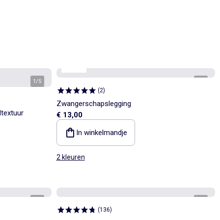
Mama
1
/
5
1
/
4
(
2
)
Zwangerschapslegging
textuur
€ 13,00
In winkelmandje
2 kleuren
1
/
4
1
/
4
(
136
)