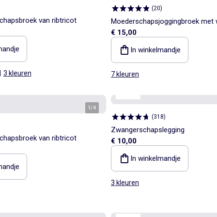
(
20
)
hapsbroek van ribtricot
Moederschapsjoggingbroek met w
€ 15,00
van french terry
mandje
In winkelmandje
|
3 kleuren
7 kleuren
Mama
1
/
4
(
318
)
Zwangerschapslegging
hapsbroek van ribtricot
€ 10,00
In winkelmandje
mandje
3 kleuren