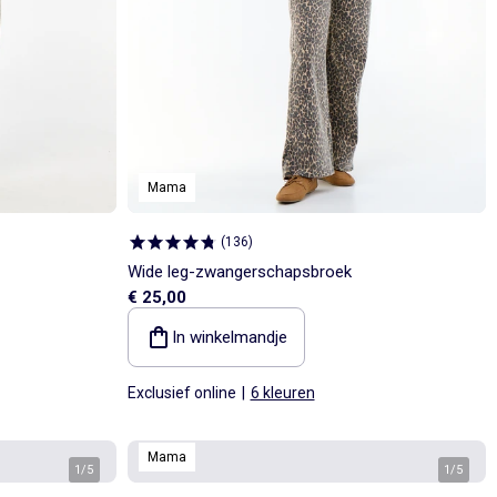
Mama
(
136
)
Wide leg-zwangerschapsbroek
€ 25,00
In winkelmandje
Exclusief online
|
6 kleuren
Mama
1
/
5
1
/
5