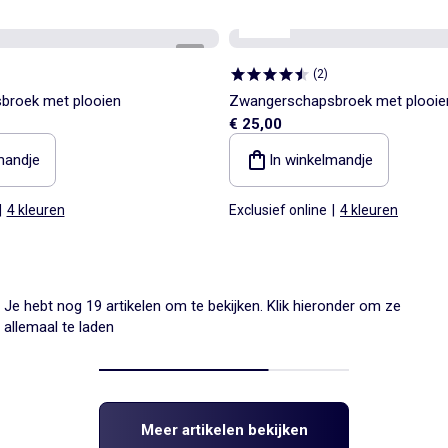
Mama
1
/
5
(
2
)
broek met plooien
Zwangerschapsbroek met plooie
€ 25,00
mandje
In winkelmandje
|
4 kleuren
Exclusief online
|
4 kleuren
Je hebt nog 19 artikelen om te bekijken. Klik hieronder om ze
allemaal te laden
Meer artikelen bekijken