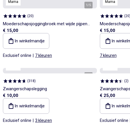
Mama
Mama
1
/
5
(
20
)
(
20
Moederschapsjoggingbroek met wijde pijpen
Moederschapsjo
€ 15,00
€ 15,00
van french terry
van french terry
In winkelmandje
In winkel
Exclusief online
|
7 kleuren
7 kleuren
Mama
Mama
1
/
4
(
318
)
(
2
)
Zwangerschapslegging
Zwangerschaps
€ 10,00
€ 25,00
In winkelmandje
In winkel
Exclusief online
|
3 kleuren
Exclusief online