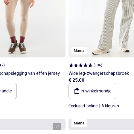
Mama
12
)
(
136
)
chapslegging van effen jersey
Wide leg-zwangerschapsbroek
€ 25,00
mandje
In winkelmandje
Exclusief online
|
6 kleuren
Mama
1
/
4