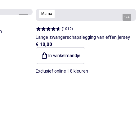
Mama
1
/
5
1
/
4
(
1012
)
n
Lange zwangerschapslegging van effen jersey
€ 10,00
In winkelmandje
Exclusief online
|
8 kleuren