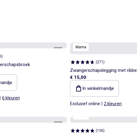
Mama
1
/
6
6
)
(
271
)
gerschapsbroek
Zwangerschapslegging met ribbel
€ 15,00
mandje
In winkelmandje
|
6 kleuren
Exclusief online
|
2 kleuren
Mama
1
/
4
(
136
)