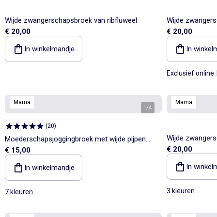
Wijde zwangerschapsbroek van ribfluweel
Wijde zwangersc
€ 20,00
€ 20,00
In winkelmandje
In winkel
Exclusief online
Mama
Mama
1
/
4
(
20
)
Wijde zwangersc
Moederschapsjoggingbroek met wijde pijpen
€ 20,00
€ 15,00
van french terry
In winkel
In winkelmandje
3 kleuren
7 kleuren