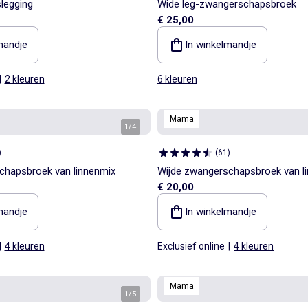
legging
Wide leg-zwangerschapsbroek
€ 25,00
mandje
In winkelmandje
|
2 kleuren
6 kleuren
Mama
1
/
4
)
(
61
)
chapsbroek van linnenmix
Wijde zwangerschapsbroek van l
€ 20,00
mandje
In winkelmandje
|
4 kleuren
Exclusief online
|
4 kleuren
Mama
1
/
5