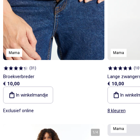
Body's
Sokken
Rokken
Overshirts
Rokken
Sportkleding
Zwemkleding
Stropdas, vlinderdas
Accessoires
Shapewear
Onderhemden
Leggings
Pyjama's
Pyjama's & nachthemden
Pyjama's
Jassen & jacks
Sieraad
Sexy lingerie
ONZE Essentials
Selecties
Bekijk alles
Bekijk alles
Bekijk alles
Pyjama's & nachthemden
Zwemkleding
Leggings
Kostuums
Trappelzakken & slaapzakken
Lingerie accessoires
Babydolls, onderhemden
Alles onder de €15
Alles onder de €15
Alles onder de €15
Jumpsuits & tuinbroeken
Sokken
Jumpsuit, tuinbroek
Badjassen en ochtendjassen
Blouses
Sport-bh's
Kledingsets
Personaliseer je artikelen!
Personaliseer je artikelen!
Selecties
Bekijk alles
Zwangerschapskleding
Eenvoudig aan te trekken kleding
Sportkleding
Eenvoudig aan te trekken kleding
Tuinbroeken & jumpsuits
Menstruatie ondergoed
TV & film helden
Kledingsets
Kledingsets
Alles onder de €15
Badjassen & ochtendjassen
Sokken & panty's
Sokken & maillots
Postoperatief ondergoed
Adidas
TV & film helden
TV & film helden
Personaliseer je artikelen!
Panty's & sokken
Badjassen & ochtendjassen
Rompers & boxpakjes
Bekijk alles
Lingerie accessoires
Adidas
Baby besties
Kledingsets
Kiabi x You: co-creatie
Een heerlijk zachte kerst voor de baby 🎄
TV & film helden
Key trends Dames
Mama
Mama
Alles onder de €15
Personaliseer je artikelen!
(
31
)
(
10
Kledingsets
TV & film helden
Broekverbreder
Lange zwangers
Vluchttas
€ 10,00
€ 10,00
In winkelmandje
In winkel
Exclusief online
8 kleuren
Mama
1
/
4