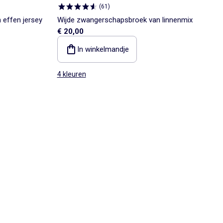
(
61
)
 effen jersey
Wijde zwangerschapsbroek van linnenmix
€ 20,00
In winkelmandje
4 kleuren