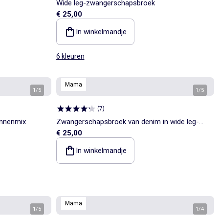
Wide leg-zwangerschapsbroek
€ 25,00
In winkelmandje
6 kleuren
Mama
1
/
5
1
/
5
(
7
)
innenmix
Zwangerschapsbroek van denim in wide leg-
€ 25,00
model
In winkelmandje
Mama
1
/
5
1
/
4