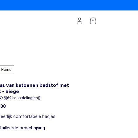
i Home
as van katoenen badstof met
t - Biege
7/5
(69 beoordeling(en))
,00
eerlijk comfortabele badjas.
ailleerde omschrijving