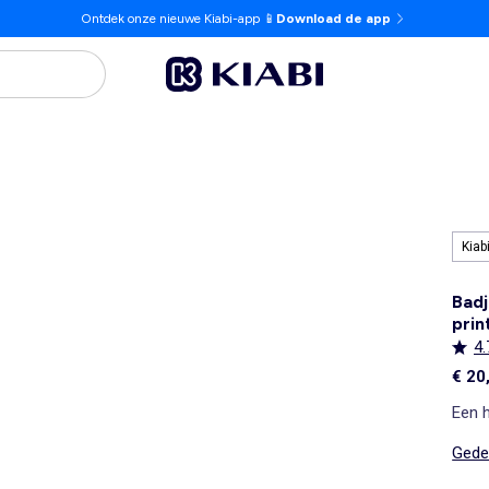
Ontdek onze nieuwe Kiabi-app 📱
Download de app
Kiab
Badj
prin
4.
€ 20
Een h
Gedet