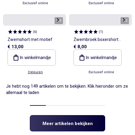
Exclusief online
Exclusief online
1
/
4
1
/
2
(
6
)
(
1
)
Zwemshort met motief
Zwembroek boxershort
€ 13,00
€ 8,00
'Marvel' 'Spider-Man'
In winkelmandje
In winkelmandje
3 kleuren
Exclusief online
Je hebt nog 149 artikelen om te bekijken. Klik hieronder om ze
allemaal te laden
Meer artikelen bekijken