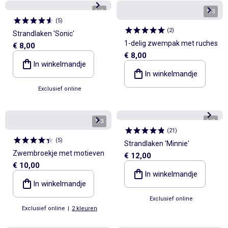
1
/
2
1
/
3
(
5
)
(
2
)
Strandlaken 'Sonic'
1-delig zwempak met ruches
€ 8,00
€ 8,00
In winkelmandje
In winkelmandje
Exclusief online
1
/
3
1
/
2
(
21
)
(
5
)
Strandlaken 'Minnie'
Zwembroekje met motieven
€ 12,00
€ 10,00
In winkelmandje
In winkelmandje
Exclusief online
Exclusief online
|
2 kleuren