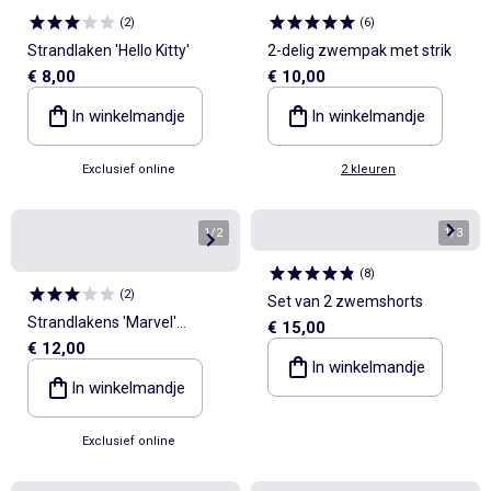
(
2
)
(
6
)
Strandlaken 'Hello Kitty'
2-delig zwempak met strik
€ 8,00
€ 10,00
In winkelmandje
In winkelmandje
Exclusief online
2 kleuren
1
/
2
1
/
3
(
8
)
(
2
)
Set van 2 zwemshorts
Strandlakens 'Marvel'
€ 15,00
€ 12,00
'Spiderman' van katoen
In winkelmandje
70x140 cm
In winkelmandje
Exclusief online