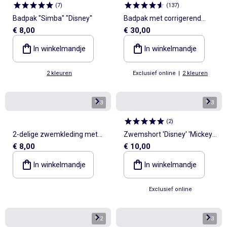
(
7
)
(
137
)
Badpak "Simba" "Disney"
Badpak met corrigerend
€ 8,00
€ 30,00
effect
In winkelmandje
In winkelmandje
2 kleuren
Exclusief online
|
2 kleuren
1
/
3
1
/
3
(
2
)
2-delige zwemkleding met
Zwemshort 'Disney' 'Mickey'
€ 8,00
€ 10,00
ruches
all-over
In winkelmandje
In winkelmandje
Exclusief online
1
/
2
1
/
3