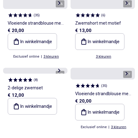
1
/
6
1
/
4
(
35
)
(
6
)
Vloeiende strandblouse met
Zwemshort met motief
€ 20,00
€ 13,00
print
In winkelmandje
In winkelmandje
Exclusief online
|
3 kleuren
3 kleuren
1
/
2
1
/
7
(
8
)
(
35
)
2-delige zwemset
Vloeiende strandblouse met
€ 12,00
€ 20,00
print
In winkelmandje
In winkelmandje
Exclusief online
|
3 kleuren