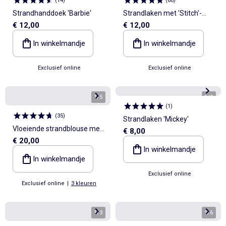
(
14
)
(
60
)
Strandhanddoek 'Barbie'
Strandlaken met 'Stitch'-
€ 12,00
€ 12,00
print
In winkelmandje
In winkelmandje
Exclusief online
Exclusief online
1
/
5
1
/
3
(
1
)
(
35
)
Strandlaken 'Mickey'
Vloeiende strandblouse met
€ 8,00
€ 20,00
print
In winkelmandje
In winkelmandje
Exclusief online
Exclusief online
|
3 kleuren
1
/
3
1
/
6