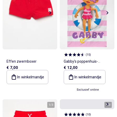
(
15
)
Effen zwemboxer
Gabby's poppenhuis-
€ 7,00
€ 12,00
strandlaken
In winkelmandje
In winkelmandje
Exclusief online
1
/
3
1
/
3
(
10
)