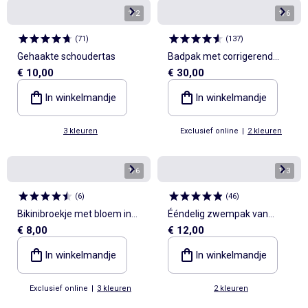
1
/
2
1
/
6
(
71
)
(
137
)
Gehaakte schoudertas
Badpak met corrigerend
€ 10,00
€ 30,00
effect
In winkelmandje
In winkelmandje
3 kleuren
Exclusief online
|
2 kleuren
1
/
6
1
/
3
(
6
)
(
46
)
Bikinibroekje met bloem in
Ééndelig zwempak van
€ 8,00
€ 12,00
reliëf
glanzende stof
In winkelmandje
In winkelmandje
Exclusief online
|
3 kleuren
2 kleuren