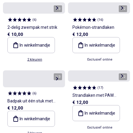
1
/
3
1
/
2
(
6
)
(
16
)
2-delig zwempak met strik
Pokémon-strandlaken
€ 10,00
€ 12,00
In winkelmandje
In winkelmandje
2 kleuren
Exclusief online
1
/
3
1
/
2
(
17
)
(
6
)
Strandlaken met PAW
Badpak uit één stuk met
€ 12,00
Patrol-print
€ 12,00
strikken op de schouders
In winkelmandje
In winkelmandje
Exclusief online