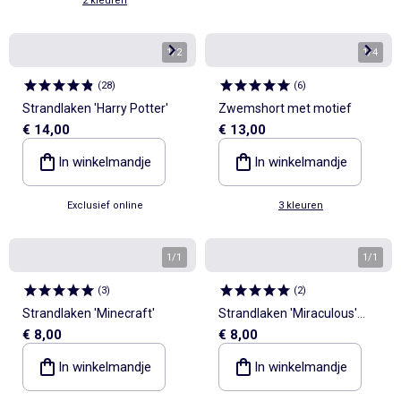
2 kleuren
1
/
2
1
/
4
(
28
)
(
6
)
Strandlaken 'Harry Potter'
Zwemshort met motief
€ 14,00
€ 13,00
In winkelmandje
In winkelmandje
Exclusief online
3 kleuren
1
/
1
1
/
1
(
3
)
(
2
)
Strandlaken 'Minecraft'
Strandlaken 'Miraculous'
€ 8,00
€ 8,00
70x140 cm
In winkelmandje
In winkelmandje