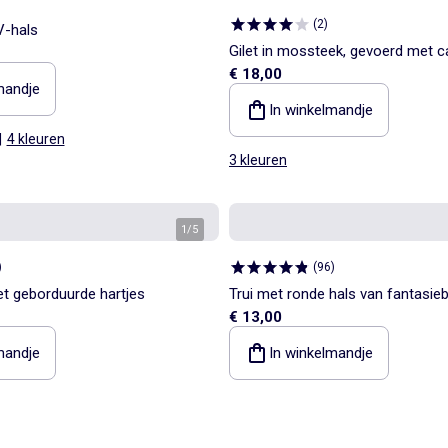
(
2
)
V-hals
Gilet in mossteek, gevoerd met 
€ 18,00
mandje
In winkelmandje
|
4 kleuren
3 kleuren
1
/
5
)
(
96
)
et geborduurde hartjes
Trui met ronde hals van fantasieb
€ 13,00
opengewerkte katoenen motieve
mandje
In winkelmandje