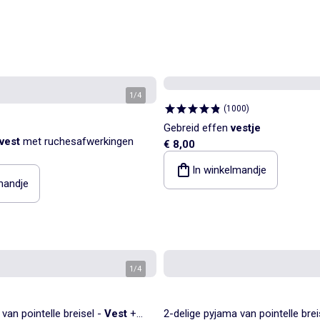
1
/
4
(
1000
)
Gebreid effen
vestje
vest
met ruchesafwerkingen
€ 8,00
In winkelmandje
mandje
1
/
4
van pointelle breisel -
Vest
+
2-delige pyjama van pointelle brei