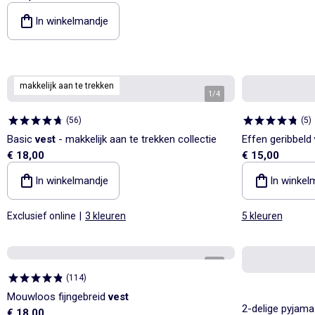
In winkelmandje
makkelijk aan te trekken
1
/
4
(
56
)
(
5
)
Basic
vest
- makkelijk aan te trekken collectie
Effen geribbeld
€ 18,00
€ 15,00
In winkelmandje
In winkel
Exclusief online
|
3 kleuren
5 kleuren
1
/
4
(
114
)
Mouwloos fijngebreid
vest
2-delige pyjama 
€ 18,00