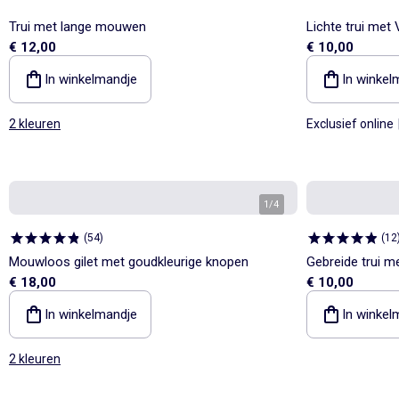
Trui met lange mouwen
Lichte trui met 
€ 12,00
€ 10,00
In winkelmandje
In winkel
2 kleuren
Exclusief online
1
/
4
(
54
)
(
12
Mouwloos gilet met goudkleurige knopen
Gebreide trui m
€ 18,00
€ 10,00
In winkelmandje
In winkel
2 kleuren