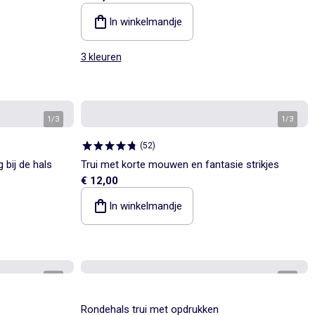
In winkelmandje
3 kleuren
1
/
3
1
/
3
(
52
)
 bij de hals
Trui met korte mouwen en fantasie strikjes
€ 12,00
In winkelmandje
1
/
6
1
/
5
Rondehals trui met opdrukken