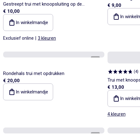
Gestreept trui met knoopsluiting op de
€ 9,00
€ 10,00
schouder
In winkel
In winkelmandje
Exclusief online
|
3 kleuren
1
/
3
(
4
)
Rondehals trui met opdrukken
Trui met knoops
€ 20,00
€ 13,00
In winkelmandje
In winkel
4 kleuren
1
/
3