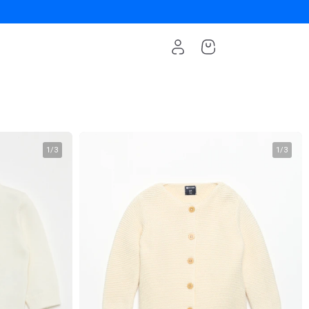
1
/
3
1
/
3