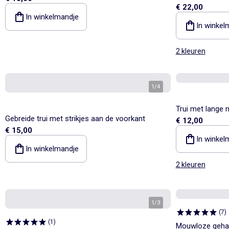
€ 22,00
broek
In winkelmandje
In winkel
2 kleuren
1
/
4
Trui met lange
Gebreide trui met strikjes aan de voorkant
€ 12,00
€ 15,00
In winkel
In winkelmandje
2 kleuren
1
/
3
(
7
)
(
1
)
Mouwloze gehaa