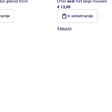
un gebreid tricot
Effen
vest
met lange mouwen
€ 13,00
mandje
In winkelmandje
4 kleuren