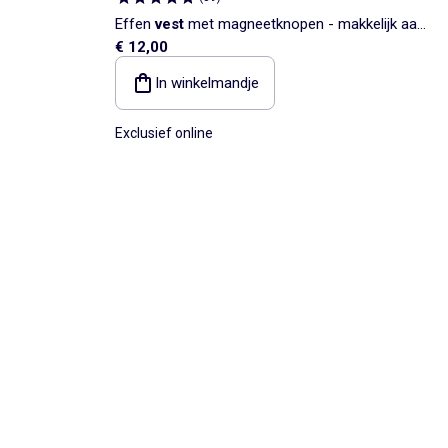
Effen
vest
met magneetknopen - makkelijk aan
€ 12,00
te trekken collectie
In winkelmandje
Exclusief online