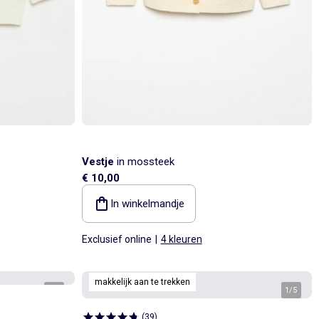
Vestje
in mossteek
€ 10,00
In winkelmandje
Exclusief online
|
4 kleuren
makkelijk aan te trekken
1
/
3
1
/
5
(
39
)