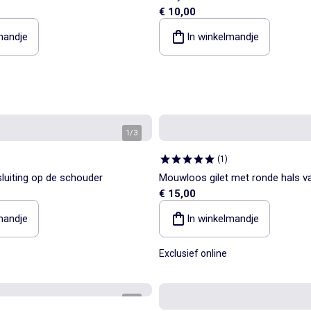
€ 10,00
mandje
In winkelmandje
1
/
3
(
1
)
luiting op de schouder
Mouwloos gilet met ronde hals v
€ 15,00
gebreid
mandje
In winkelmandje
Exclusief online
1
/
5