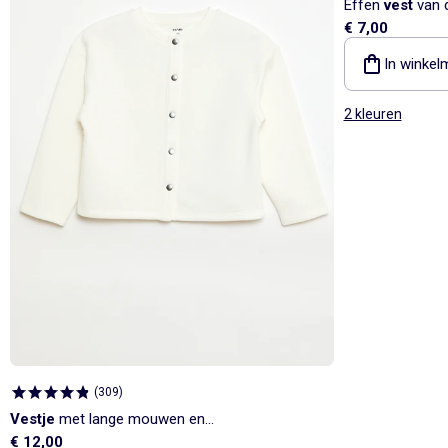
Effen
vest
van d
€ 7,00
In winkel
2 kleuren
(
309
)
Vestje
met lange mouwen en
€ 12,00
drukknoopsluiting