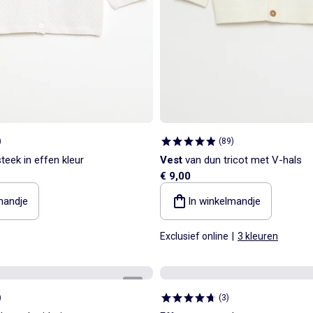
)
(
89
)
teek in effen kleur
Vest
van dun tricot met V-hals
€ 9,00
mandje
In winkelmandje
Exclusief online
|
3 kleuren
1
/
3
)
(
3
)