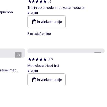
(
6
)
Trui in polomodel met korte mouwen
capuchon
€ 9,00
In winkelmandje
Exclusief online
1
/
6
1
/
2
(
17
)
Mouwloze tricot trui
reisel met
€ 9,00
n
In winkelmandje