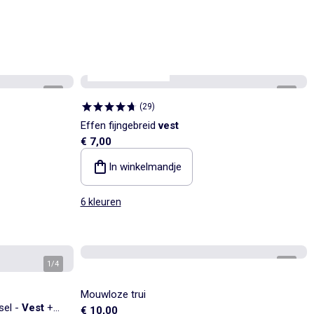
Personaliseerbaar
1
/
3
1
/
3
(
29
)
Effen fijngebreid
vest
€ 7,00
In winkelmandje
6 kleuren
1
/
4
1
/
3
Mouwloze trui
sel -
Vest
+
€ 10,00