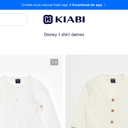
Ontdek onze nieuwe Kiabi-app 📱
Download de app
Disney t shirt dames
1
/
3