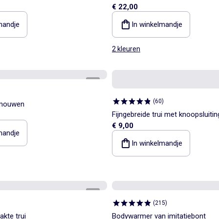
€ 22,00
broek
mandje
In winkelmandje
2 kleuren
1
/
3
(
60
)
 mouwen
Fijngebreide trui met knoopsluiting
€ 9,00
mandje
In winkelmandje
1
/
5
(
215
)
kte trui
Bodywarmer van imitatiebont