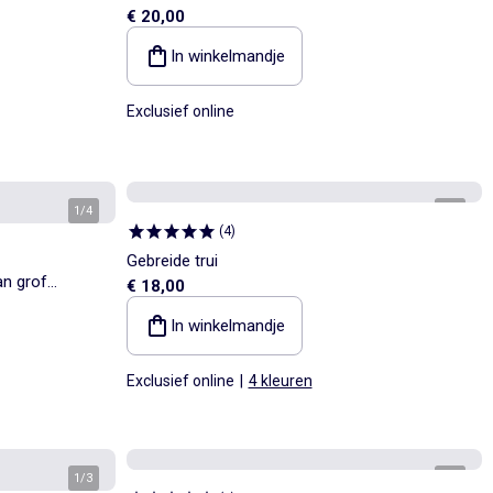
€ 20,00
In winkelmandje
Exclusief online
1
/
4
1
/
3
(
4
)
Gebreide trui
an grof
€ 18,00
In winkelmandje
Exclusief online
|
4 kleuren
1
/
3
1
/
3