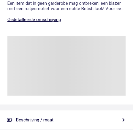
Een item dat in geen garderobe mag ontbreken: een blazer
met een ruitjesmotief voor een echte British look! Voor een
chique outfit draag je hem met een rok, blouse en pumps, of
voor een casual outfit met een jeans, een hoodie en een
Gedetailleerde omschrijving
paar sneakers!
Beschrijving / maat