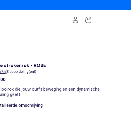
e strokenrok - ROSE
7/5
(3 beoordeling(en))
,00
plooirok die jouw outfit beweging en een dynamische
raling geeft.
ailleerde omschrijving