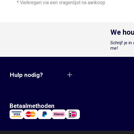
* Verkregen via een vragenlijst na aankoop
We hou
Schrijf je i
me!
Hulp nodig?
Betaalmethoden