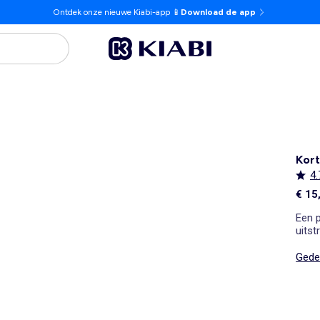
Ontdek onze nieuwe Kiabi-app 📱
Download de app
Kort
4.
€ 15
Een 
uitst
Gedet