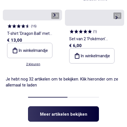
1
/
5
1
/
2
(
15
)
(
1
)
T-shirt 'Dragon Ball' met
Set van 2 'Pokémon'
€ 13,00
korte mouwen
€ 6,00
fantasiesokken 'Pikachu' en
In winkelmandje
'Pokéball'
In winkelmandje
2 kleuren
Je hebt nog 32 artikelen om te bekijken. Klik hieronder om ze
allemaal te laden
Meer artikelen bekijken