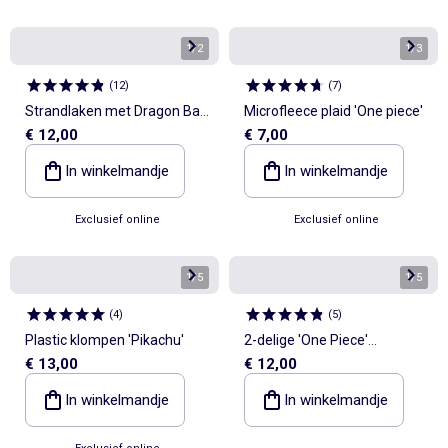
1
/
2
1
/
3
(
12
)
(
7
)
Strandlaken met Dragon Ball
Microfleece plaid 'One piece'
€ 12,00
€ 7,00
Z-print
In winkelmandje
In winkelmandje
Exclusief online
Exclusief online
1
/
5
1
/
5
(
4
)
(
5
)
Plastic klompen 'Pikachu'
2-delige 'One Piece'
€ 13,00
€ 12,00
pyjamaset
In winkelmandje
In winkelmandje