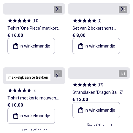
1
/
4
1
/
2
(
18
)
(
5
)
T-shirt 'One Piece' met korte
Set van 2 boxershorts
€ 16,00
€ 8,00
mouwen
'Pokémon'
In winkelmandje
In winkelmandje
1
/
4
1
/
1
makkelijk aan te trekken
(
17
)
(
2
)
Strandlaken 'Dragon Ball Z'
T-shirt met korte mouwen
€ 12,00
€ 10,00
met 'Luffy - One Piece'-print
In winkelmandje
In winkelmandje
Exclusief online
Exclusief online