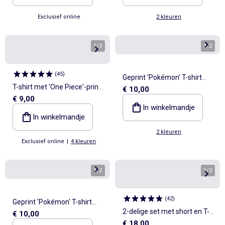
Exclusief online
2 kleuren
1
/
3
1
/
2
(
45
)
Geprint 'Pokémon' T-shirt
T-shirt met 'One Piece'-print,
€ 10,00
met korte mouwen
€ 9,00
korte mouwen van katoen
In winkelmandje
In winkelmandje
2 kleuren
Exclusief online
|
4 kleuren
1
/
2
1
/
3
(
42
)
Geprint 'Pokémon' T-shirt
2-delige set met short en T-
€ 10,00
met korte mouwen
€ 18,00
shirt 'Pokémon' 'Pikachu'