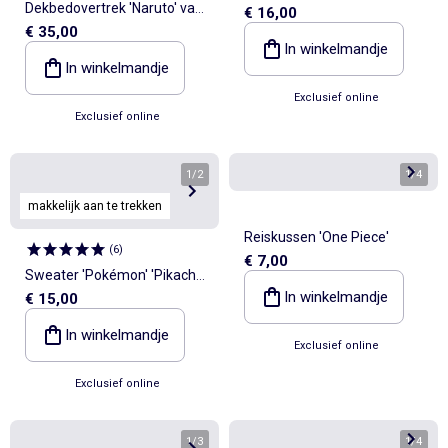
Dekbedovertrek 'Naruto' van
€ 16,00
mouwen
€ 35,00
katoen 240x220cm
In winkelmandje
In winkelmandje
Exclusief online
Exclusief online
1
/
2
1
/
4
makkelijk aan te trekken
Reiskussen 'One Piece'
(
6
)
€ 7,00
Sweater 'Pokémon' 'Pikachu
In winkelmandje
€ 15,00
& Mewtwo' - gemakkelijk aan
te trekken collectie
In winkelmandje
Exclusief online
Exclusief online
1
/
3
1
/
4