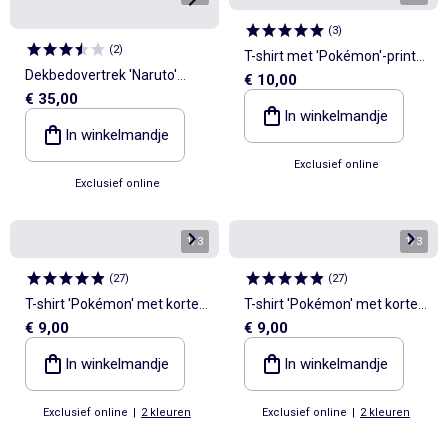
(
3
)
(
2
)
T-shirt met 'Pokémon'-print
Dekbedovertrek 'Naruto'
€ 10,00
en korte mouwen
€ 35,00
240x220 cm met kussens
In winkelmandje
In winkelmandje
Exclusief online
Exclusief online
1
/
3
1
/
3
(
27
)
(
27
)
T-shirt 'Pokémon' met korte
T-shirt 'Pokémon' met korte
€ 9,00
€ 9,00
mouwen
mouwen
In winkelmandje
In winkelmandje
Exclusief online
|
2 kleuren
Exclusief online
|
2 kleuren