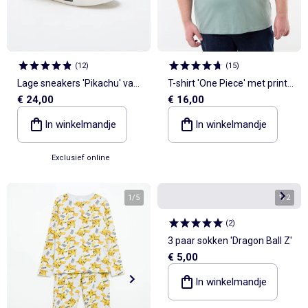
(
12
)
(
15
)
Lage sneakers 'Pikachu' van
T-shirt 'One Piece' met print
€ 24,00
€ 16,00
canvas
voor- en achterkant
In winkelmandje
In winkelmandje
Exclusief online
1
/
5
1
/
2
(
2
)
3 paar sokken 'Dragon Ball Z'
€ 5,00
In winkelmandje