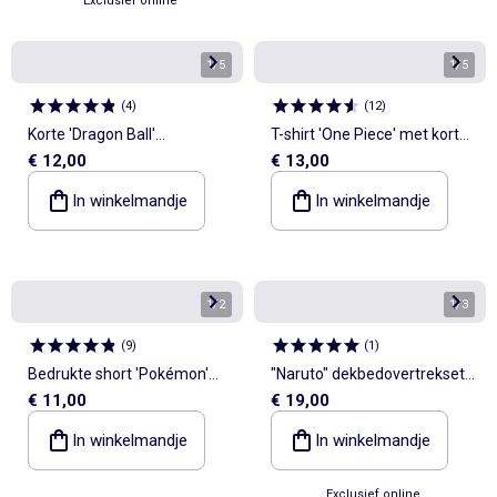
Exclusief online
1
/
5
1
/
5
(
4
)
(
12
)
Korte 'Dragon Ball'
T-shirt 'One Piece' met korte
€ 12,00
€ 13,00
pyjamaset - 2-delig
mouwen
In winkelmandje
In winkelmandje
1
/
2
1
/
3
(
9
)
(
1
)
Bedrukte short 'Pokémon'
"Naruto" dekbedovertrekset -
€ 11,00
€ 19,00
'Pikachu'
1 persoon
In winkelmandje
In winkelmandje
Exclusief online