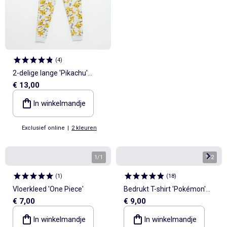
(
4
)
2-delige lange 'Pikachu'
€ 13,00
'Pokémon' pyjamaset
In winkelmandje
Exclusief online
|
2 kleuren
1
/
1
1
/
2
(
1
)
(
18
)
Vloerkleed 'One Piece'
Bedrukt T-shirt 'Pokémon'
€ 7,00
€ 9,00
met korte mouwen
In winkelmandje
In winkelmandje