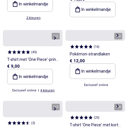
In winkelmandje
In winkelmandje
2 kleuren
1
/
2
1
/
2
(
16
)
(
45
)
Pokémon-strandlaken
T-shirt met 'One Piece'-print,
€ 12,00
€ 9,00
korte mouwen van katoen
In winkelmandje
In winkelmandje
Exclusief online
Exclusief online
|
4 kleuren
1
/
3
1
/
4
(
25
)
(
2
)
T-shirt 'One Piece' met korte