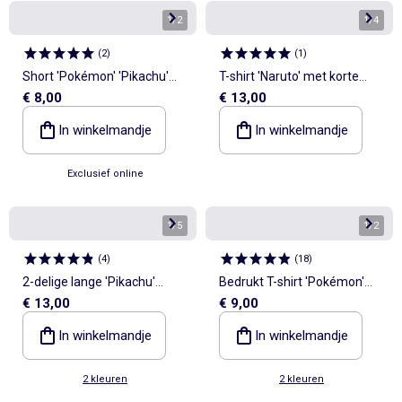
1
/
2
1
/
4
(
2
)
(
1
)
Short 'Pokémon' 'Pikachu'
T-shirt 'Naruto' met korte
€ 8,00
€ 13,00
van katoen
mouwen
In winkelmandje
In winkelmandje
Exclusief online
1
/
5
1
/
2
(
4
)
(
18
)
2-delige lange 'Pikachu'
Bedrukt T-shirt 'Pokémon'
€ 13,00
€ 9,00
'Pokémon' pyjamaset
met korte mouwen
In winkelmandje
In winkelmandje
2 kleuren
2 kleuren