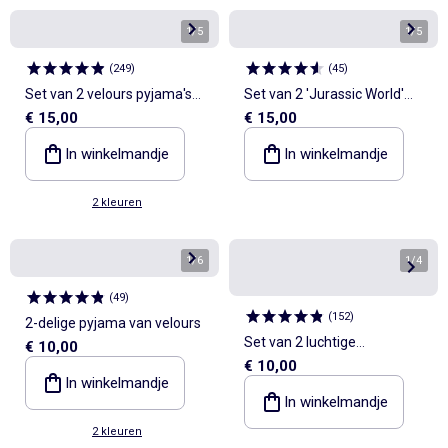
1
/
5
1
/
5
(
249
)
(
45
)
Set van 2 velours pyjama's
Set van 2 'Jurassic World'
€ 15,00
€ 15,00
met voetjes
pyjama's
In winkelmandje
In winkelmandje
2 kleuren
1
/
6
1
/
4
(
49
)
(
152
)
2-delige pyjama van velours
Set van 2 luchtige
€ 10,00
€ 10,00
slaappakken met ruches bij
In winkelmandje
de armsgaten
In winkelmandje
2 kleuren