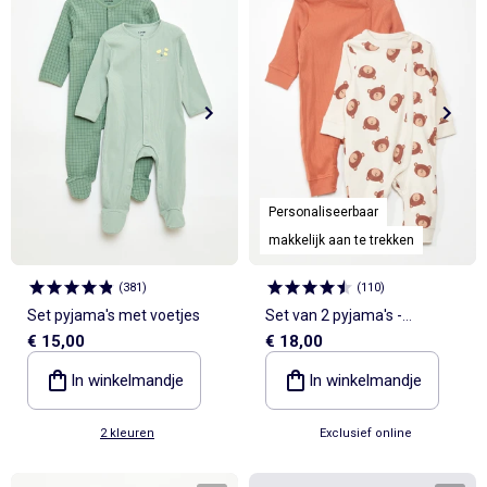
Personaliseerbaar
makkelijk aan te trekken
(
381
)
(
110
)
Set pyjama's met voetjes
Set van 2 pyjama's -
€ 15,00
€ 18,00
makkelijk aan te trekken
collectie
In winkelmandje
In winkelmandje
2 kleuren
Exclusief online