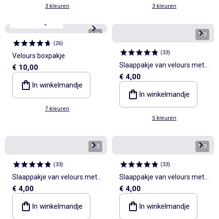
3 kleuren
3 kleuren
3de artikel gratis
1
/
3
1
/
3
(
26
)
(
33
)
Velours boxpakje
Slaappakje van velours met
€ 10,00
€ 4,00
voetjes
In winkelmandje
In winkelmandje
7 kleuren
5 kleuren
1
/
3
1
/
3
(
33
)
(
33
)
Slaappakje van velours met
Slaappakje van velours met
€ 4,00
€ 4,00
voetjes
voetjes
In winkelmandje
In winkelmandje