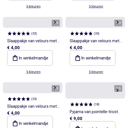
5 kleuren
5 kleuren
1
/
3
1
/
3
(
33
)
(
33
)
Slaappakje van velours met
Slaappakje van velours met
€ 4,00
€ 4,00
voetjes
voetjes
In winkelmandje
In winkelmandje
5 kleuren
5 kleuren
1
/
3
1
/
5
(
33
)
(
18
)
Slaappakje van velours met
Pyjama van pointelle-tricot
€ 4,00
voetjes
€ 9,00
met T-shirt en short - 2-delig
In winkelmandje