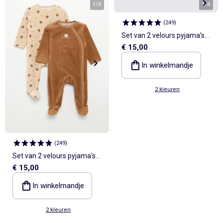
1
/
6
1
/
6
(
249
)
Set van 2 velours pyjama's
€ 15,00
met voetjes
In winkelmandje
2 kleuren
(
249
)
Set van 2 velours pyjama's
€ 15,00
met voetjes
In winkelmandje
2 kleuren