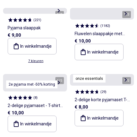
1
/
3
1
/
3
(
221
)
(
1182
)
Pyjama slaappak
Fluwelen slaappakje met
€ 9,00
€ 10,00
ritssluiting
In winkelmandje
In winkelmandje
7 kleuren
onze essentials
1
/
5
1
/
5
2e pyjama met -50% korting
(
29
)
(
8
)
2-delige korte pyjamaset T-
2-delige pyjamaset - T-shirt
€ 8,00
shirt + short
€ 10,00
met lange mouwen + broek
In winkelmandje
In winkelmandje