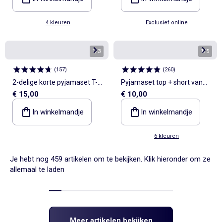
4 kleuren
Exclusief online
1
/
3
1
/
5
(
157
)
(
260
)
2-delige korte pyjamaset T-
Pyjamaset top + short van
€ 15,00
€ 10,00
shirt + short
jerseykatoen
In winkelmandje
In winkelmandje
6 kleuren
Je hebt nog 459 artikelen om te bekijken. Klik hieronder om ze
allemaal te laden
Meer artikelen bekijken