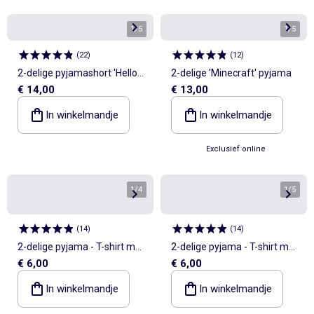
1
/
5
1
/
5
(
22
)
(
12
)
2-delige pyjamashort 'Hello
2-delige 'Minecraft' pyjama
€ 14,00
€ 13,00
Kitty'
In winkelmandje
In winkelmandje
Exclusief online
1
/
4
1
/
5
(
14
)
(
14
)
2-delige pyjama - T-shirt met
2-delige pyjama - T-shirt met
€ 6,00
€ 6,00
lange mouwen + broek
lange mouwen + broek
In winkelmandje
In winkelmandje