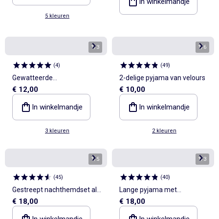
In winkelmandje
5 kleuren
1
/
3
1
/
6
(
4
)
(
49
)
Gewatteerde
2-delige pyjama van velours
€ 12,00
€ 10,00
slaapzakpyjama
In winkelmandje
In winkelmandje
3 kleuren
2 kleuren
1
/
5
1
/
3
(
45
)
(
40
)
Gestreept nachthemdset all-
Lange pyjama met
€ 18,00
€ 18,00
over
stippenprint - 2-delig
In winkelmandje
In winkelmandje