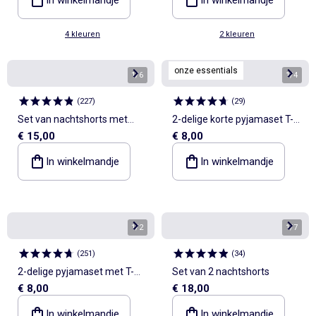
4 kleuren
2 kleuren
onze essentials
1
/
6
1
/
4
(
227
)
(
29
)
Set van nachtshorts met
2-delige korte pyjamaset T-
€ 15,00
€ 8,00
zakken - 2 stuks
shirt + short
In winkelmandje
In winkelmandje
1
/
2
1
/
7
(
251
)
(
34
)
2-delige pyjamaset met T-
Set van 2 nachtshorts
€ 8,00
€ 18,00
shirt en korte broek
In winkelmandje
In winkelmandje