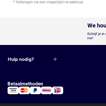
* Verkregen via een vragenlijst na aankoop
We hou
Schrijf je i
me!
Hulp nodig?
Betaalmethoden