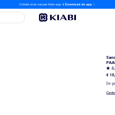
Ontdek onze nieuwe Kiabi-app 📱
Download de app
Sand
PAA
4.
€ 10
De ge
Gedet