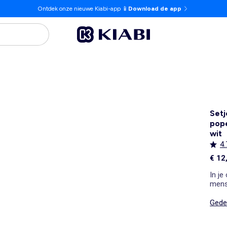
Ontdek onze nieuwe Kiabi-app 📱
Download de app
Setj
pope
wit
4.
€ 12
In je
mens
Gedet