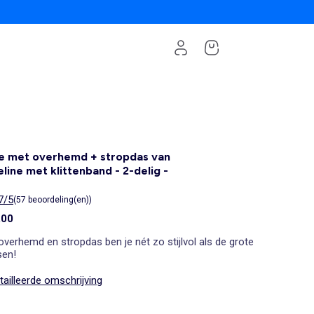
e met overhemd + stropdas van
line met klittenband - 2-delig -
7/5
(57 beoordeling(en))
,00
 overhemd en stropdas ben je nét zo stijlvol als de grote
en!
ailleerde omschrijving