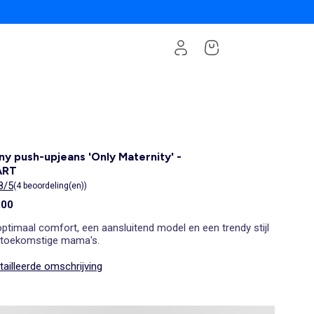
ny push-upjeans 'Only Maternity' -
ART
8/5
(4 beoordeling(en))
,00
ptimaal comfort, een aansluitend model en een trendy stijl
 toekomstige mama's.
ailleerde omschrijving