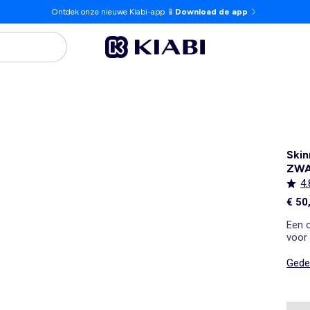
Ontdek onze nieuwe Kiabi-app 📱
Download de app
Skin
ZW
4.
€ 50
Een o
voor
Gedet