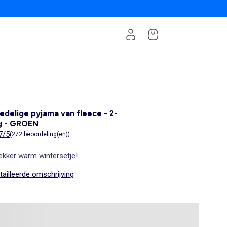
delige pyjama van fleece - 2-
ig - GROEN
7/5
(272 beoordeling(en))
ekker warm wintersetje!
ailleerde omschrijving