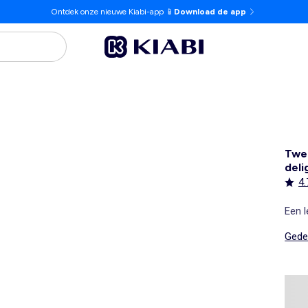
Ontdek onze nieuwe Kiabi-app 📱
Download de app
Twee
del
4.
Een l
Gedet