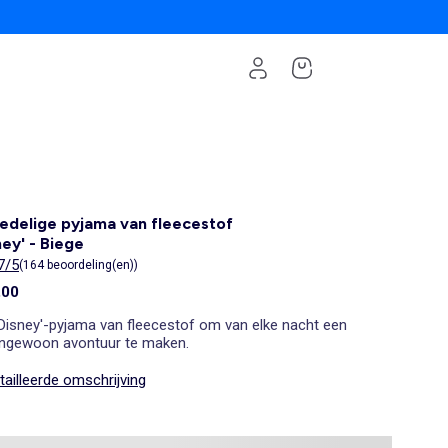
delige pyjama van fleecestof
ney' - Biege
7/5
(164 beoordeling(en))
,00
'Disney'-pyjama van fleecestof om van elke nacht een
engewoon avontuur te maken.
ailleerde omschrijving