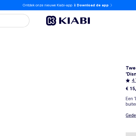
Ontdek onze nieuwe Kiabi-app 📱
Download de app
Twee
'Dis
4.
€ 15
Een 
buit
Gedet