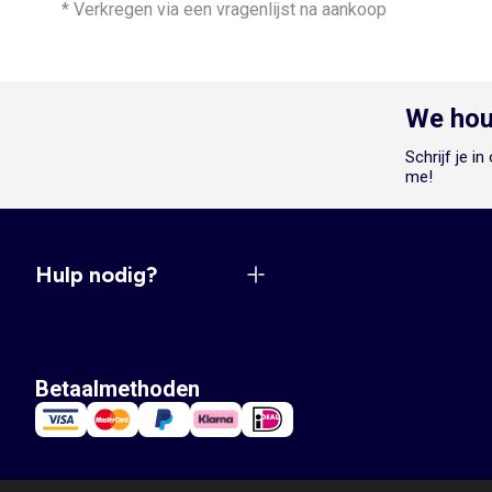
* Verkregen via een vragenlijst na aankoop
We hou
Schrijf je i
me!
Hulp nodig?
Betaalmethoden