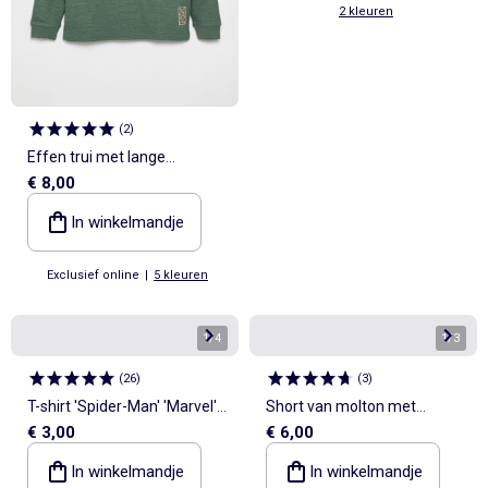
2 kleuren
(
2
)
Effen trui met lange
€ 8,00
mouwen
In winkelmandje
Exclusief online
|
5 kleuren
1
/
4
1
/
3
(
26
)
(
3
)
T-shirt 'Spider-Man' 'Marvel'
Short van molton met
€ 3,00
€ 6,00
met korte mouwen
zakken
In winkelmandje
In winkelmandje