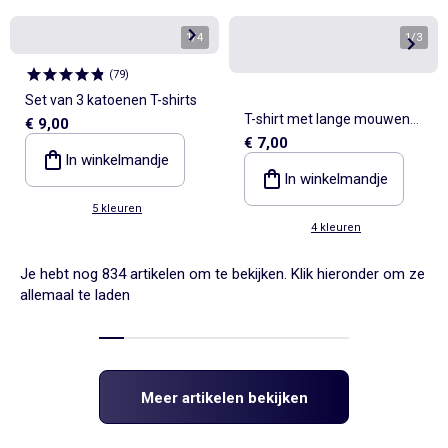
1
/
4
1
/
3
(
79
)
Set van 3 katoenen T-shirts
T-shirt met lange mouwen
€ 9,00
€ 7,00
en kraag van Engels
In winkelmandje
borduurwerk
In winkelmandje
5 kleuren
4 kleuren
Je hebt nog 834 artikelen om te bekijken. Klik hieronder om ze
allemaal te laden
Meer artikelen bekijken