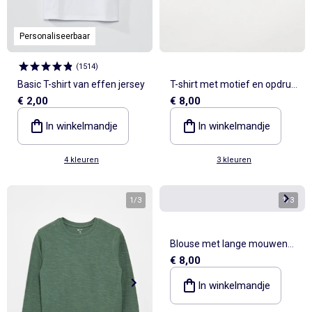
Personaliseerbaar
(
1514
)
Basic T-shirt van effen jersey
T-shirt met motief en opdruk
€ 2,00
€ 8,00
en lange mouwen
In winkelmandje
In winkelmandje
4 kleuren
3 kleuren
1
/
3
1
/
3
Blouse met lange mouwen
€ 8,00
en volantkraag
In winkelmandje