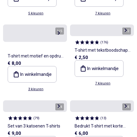
5 kleuren
7 kleuren
1
/
5
1
/
2
(
176
)
T-shirt met tekstboodschap
T-shirt met motief en opdruk
€ 2,50
en korte mouwen
€ 8,00
en lange mouwen
In winkelmandje
In winkelmandje
7 kleuren
3 kleuren
1
/
4
1
/
4
(
79
)
(
13
)
Set van 3 katoenen T-shirts
Bedrukt T-shirt met korte
€ 9,00
€ 6,00
mouwen