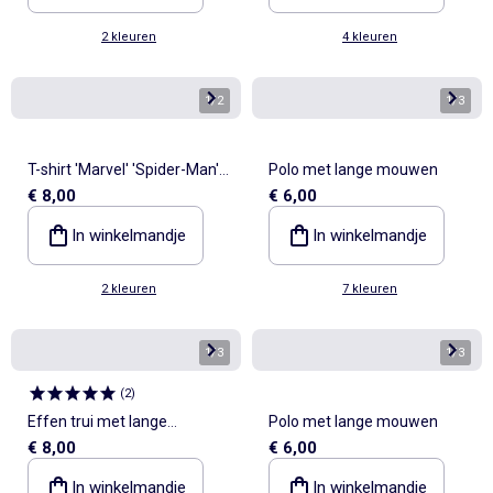
2 kleuren
4 kleuren
1
/
2
1
/
3
T-shirt 'Marvel' 'Spider-Man'
Polo met lange mouwen
€ 8,00
€ 6,00
met lange mouwen
In winkelmandje
In winkelmandje
2 kleuren
7 kleuren
1
/
3
1
/
3
(
2
)
Effen trui met lange
Polo met lange mouwen
€ 8,00
€ 6,00
mouwen
In winkelmandje
In winkelmandje