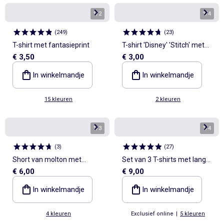
1
/
2
1
/
4
(
249
)
(
23
)
T-shirt met fantasieprint
T-shirt 'Disney' 'Stitch' met
€ 3,50
€ 3,00
korte mouwen
In winkelmandje
In winkelmandje
15 kleuren
2 kleuren
1
/
3
1
/
4
(
3
)
(
27
)
Short van molton met
Set van 3 T-shirts met lange
€ 6,00
€ 9,00
zakken
mouwen
In winkelmandje
In winkelmandje
4 kleuren
Exclusief online
|
5 kleuren