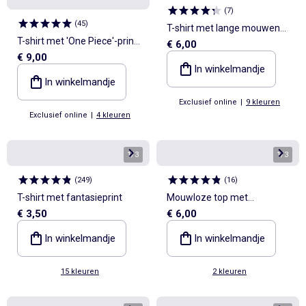
(
7
)
(
45
)
T-shirt met lange mouwen
T-shirt met 'One Piece'-print,
€ 6,00
en animatie
€ 9,00
korte mouwen van katoen
In winkelmandje
In winkelmandje
Exclusief online
|
9 kleuren
Exclusief online
|
4 kleuren
1
/
3
1
/
3
(
249
)
(
16
)
T-shirt met fantasieprint
Mouwloze top met
€ 3,50
€ 6,00
fantasieborduursels
In winkelmandje
In winkelmandje
15 kleuren
2 kleuren