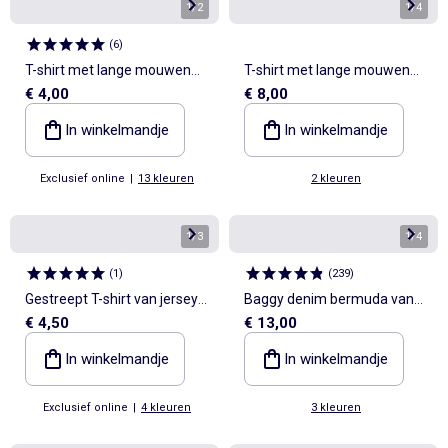
1
/
2
1
/
4
(
6
)
T-shirt met lange mouwen
T-shirt met lange mouwen
€ 4,00
€ 8,00
en print
en print
In winkelmandje
In winkelmandje
Exclusief online
|
13 kleuren
2 kleuren
1
/
3
1
/
4
(
1
)
(
239
)
Gestreept T-shirt van jersey
Baggy denim bermuda van
€ 4,50
€ 13,00
met lange mouwen
katoen
In winkelmandje
In winkelmandje
Exclusief online
|
4 kleuren
3 kleuren