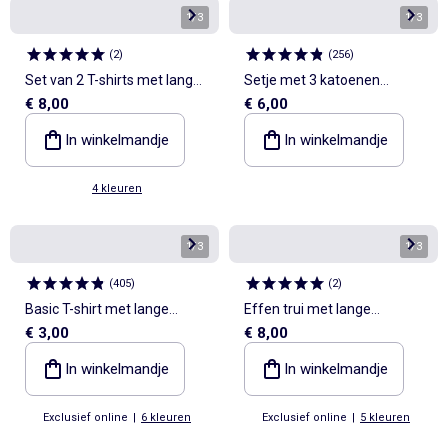
1
/
3
1
/
3
(
2
)
(
256
)
Set van 2 T-shirts met lange
Setje met 3 katoenen
€ 8,00
€ 6,00
mouwen
singlets
In winkelmandje
In winkelmandje
4 kleuren
1
/
3
1
/
3
(
405
)
(
2
)
Basic T-shirt met lange
Effen trui met lange
€ 3,00
€ 8,00
mouw
mouwen
In winkelmandje
In winkelmandje
Exclusief online
|
6 kleuren
Exclusief online
|
5 kleuren