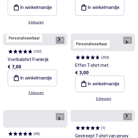
In winkelmandje
In winkelmandje
5 kleuren
Personaliseerbaar
1
/
3
1
/
3
Personaliseerbaar
(
107
)
(
252
)
Voetbalshirt Frankrijk
Effen T-shirt met
€ 7,00
€ 3,00
aangerimpelde schouders
In winkelmandje
In winkelmandje
5 kleuren
5 kleuren
1
/
2
1
/
3
(
1
)
(
45
)
Gestreept T-shirt van jersey