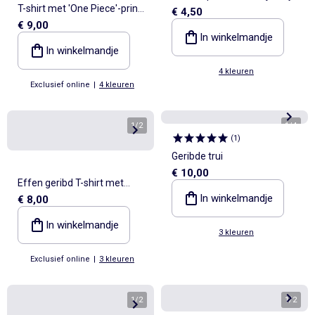
T-shirt met 'One Piece'-print,
€ 4,50
met lange mouwen
€ 9,00
korte mouwen van katoen
In winkelmandje
In winkelmandje
4 kleuren
Exclusief online
|
4 kleuren
1
/
2
1
/
4
(
1
)
Geribde trui
€ 10,00
Effen geribd T-shirt met
In winkelmandje
€ 8,00
knoopdetail op de schouder
In winkelmandje
3 kleuren
Exclusief online
|
3 kleuren
1
/
2
1
/
2