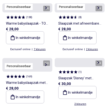
Personaliseerbaar
Personaliseerbaar
1
/
4
1
/
4
(
138
)
(
8
)
Warme babyslaapzak - TOG
Slaapzak met afneembare
€ 28,00
€ 28,00
2
mouwen
In winkelmandje
In winkelmandje
Exclusief online
|
7 kleuren
Exclusief online
|
2 kleuren
1
/
4
1
/
4
Personaliseerbaar
(
1
)
(
169
)
Slaapzak 'Disney' met
Warme babyslaapzak met
€ 30,00
afneembare mouwen
€ 28,00
afneembare mouwen, TOG-
In winkelmandje
waarde 2
In winkelmandje
2 kleuren