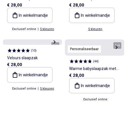
€ 28,00
€ 28,00
In winkelmandje
In winkelmandje
Exclusief online
|
5 kleuren
5 kleuren
1
/
4
1
/
4
Personaliseerbaar
(
10
)
Velours slaapzak
(
44
)
€ 28,00
Warme babyslaapzak met
In winkelmandje
€ 28,00
afneembare mouwen, TOG-
waarde 2
In winkelmandje
Exclusief online
|
5 kleuren
Exclusief online