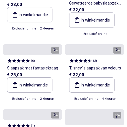
Gewatteerde babyslaapzak
€ 28,00
mouwen
€ 32,00
met afneembare mouwen,
In winkelmandje
TOG-waarde 2.5
In winkelmandje
Exclusief online
|
2 kleuren
Exclusief online
1
/
4
1
/
4
(
6
)
(
2
)
Slaapzak met fantasiekraag
'Disney' slaapzak van velours
€ 28,00
€ 32,00
In winkelmandje
In winkelmandje
Exclusief online
|
2 kleuren
Exclusief online
|
4 kleuren
1
/
4
1
/
4
(
1
)