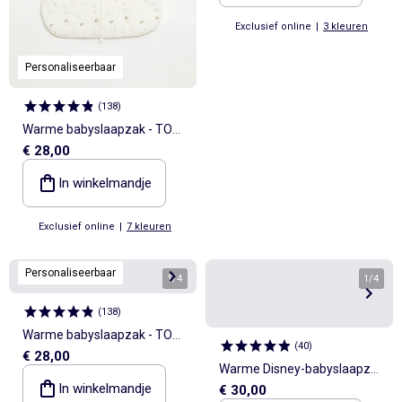
Exclusief online
|
3 kleuren
Personaliseerbaar
(
138
)
Warme babyslaapzak - TOG
€ 28,00
2
In winkelmandje
Exclusief online
|
7 kleuren
Personaliseerbaar
1
/
4
1
/
4
(
138
)
Warme babyslaapzak - TOG
(
40
)
€ 28,00
2
Warme Disney-babyslaapzak
In winkelmandje
€ 30,00
van katoenjersey met Marie-