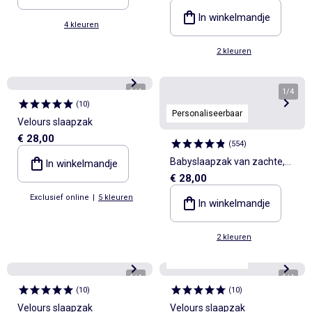
afneembare mouwen, TOG-
In winkelmandje
4 kleuren
waarde 2.5
2 kleuren
1
/
4
1
/
4
(
10
)
Personaliseerbaar
Velours slaapzak
€ 28,00
(
554
)
Babyslaapzak van zachte,
In winkelmandje
€ 28,00
luchtige katoen met
Exclusief online
|
5 kleuren
afneembare mouwen, TOG-
In winkelmandje
waarde 2.5
2 kleuren
Personaliseerbaar
1
/
4
1
/
4
(
10
)
(
10
)
Velours slaapzak
Velours slaapzak