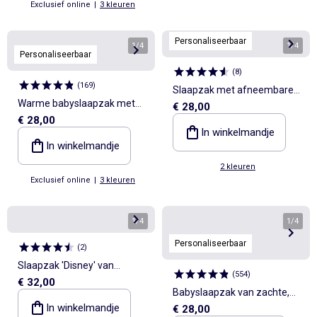
Exclusief online
|
3 kleuren
Personaliseerbaar
1
/
4
1
/
4
Personaliseerbaar
(
8
)
(
169
)
Slaapzak met afneembare
Warme babyslaapzak met
€ 28,00
mouwen
€ 28,00
afneembare mouwen, TOG-
In winkelmandje
waarde 2
In winkelmandje
2 kleuren
Exclusief online
|
3 kleuren
1
/
4
1
/
4
Personaliseerbaar
(
2
)
Slaapzak 'Disney' van
(
554
)
€ 32,00
velours
Babyslaapzak van zachte,
In winkelmandje
€ 28,00
luchtige katoen met