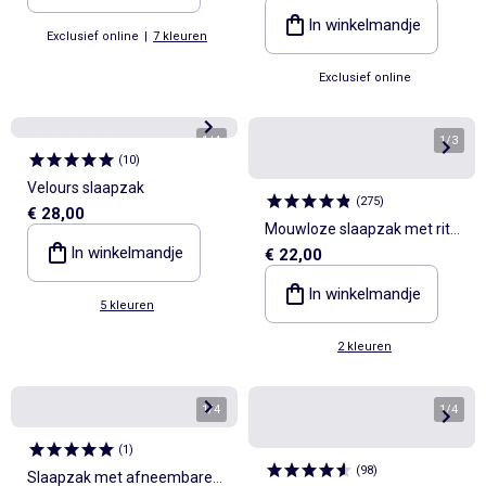
print, TOG-waarde 2
In winkelmandje
Exclusief online
|
7 kleuren
Exclusief online
1
/
4
1
/
3
(
10
)
Velours slaapzak
(
275
)
€ 28,00
Mouwloze slaapzak met rits
In winkelmandje
€ 22,00
van velours 'Disney' 'Simba'
In winkelmandje
5 kleuren
2 kleuren
1
/
4
1
/
4
(
1
)
(
98
)
Slaapzak met afneembare