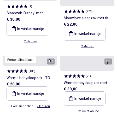
(
1
)
(
275
)
Slaapzak 'Disney' met
Mouwloze slaapzak met rits
€ 30,00
afneembare mouwen
€ 22,00
'Disney' 'Stitch' van velours
In winkelmandje
In winkelmandje
2 kleuren
2 kleuren
Personaliseerbaar
1
/
5
1
/
4
(
138
)
(
21
)
Warme babyslaapzak - TOG
Warme babyslaapzak met
€ 28,00
2
€ 30,00
afneembare mouwen, TOG-
In winkelmandje
waarde 2
In winkelmandje
Exclusief online
|
7 kleuren
Exclusief online