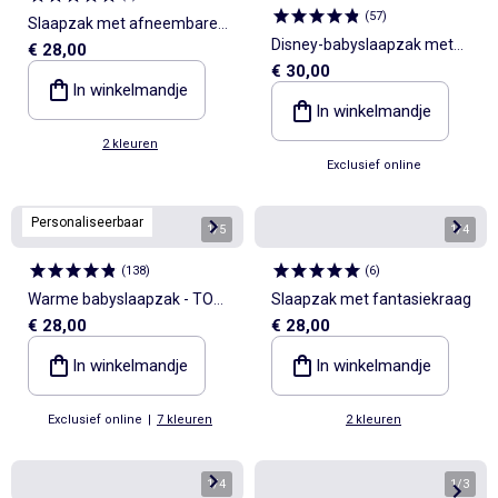
(
57
)
Slaapzak met afneembare
Disney-babyslaapzak met
€ 28,00
mouwen
€ 30,00
lange mouwen en Simba-
In winkelmandje
print, TOG-waarde 2
In winkelmandje
2 kleuren
Exclusief online
Personaliseerbaar
1
/
5
1
/
4
(
138
)
(
6
)
Warme babyslaapzak - TOG
Slaapzak met fantasiekraag
€ 28,00
€ 28,00
2
In winkelmandje
In winkelmandje
Exclusief online
|
7 kleuren
2 kleuren
1
/
4
1
/
3