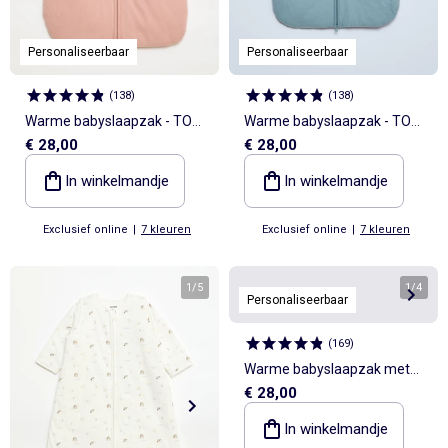
Personaliseerbaar
Personaliseerbaar
(
138
)
(
138
)
Warme babyslaapzak - TOG
Warme babyslaapzak - TOG
€ 28,00
€ 28,00
2
2
In winkelmandje
In winkelmandje
Exclusief online
|
7 kleuren
Exclusief online
|
7 kleuren
1
/
5
1
/
4
Personaliseerbaar
(
169
)
Warme babyslaapzak met
€ 28,00
afneembare mouwen, TOG-
waarde 2
In winkelmandje