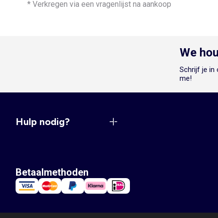
* Verkregen via een vragenlijst na aankoop
We hou
Schrijf je i
me!
Hulp nodig?
Betaalmethoden