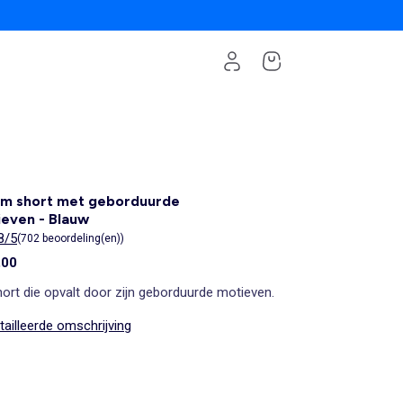
im short met geborduurde
even - Blauw
8/5
(702 beoordeling(en))
,00
ort die opvalt door zijn geborduurde motieven.
ailleerde omschrijving