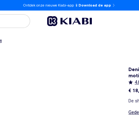
Ontdek onze nieuwe Kiabi-app 📱
Download de app
t
Den
moti
4.
€ 18
De sh
Gedet