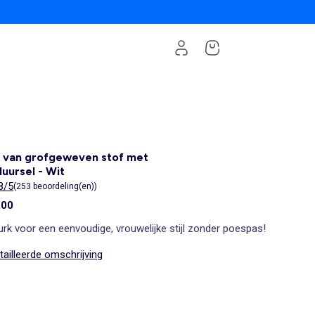
 van grofgeweven stof met
uursel - Wit
8/5
(253 beoordeling(en))
,00
urk voor een eenvoudige, vrouwelijke stijl zonder poespas!
ailleerde omschrijving