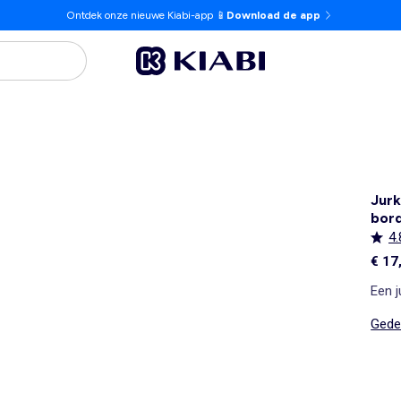
Ontdek onze nieuwe Kiabi-app 📱
Download de app
Jurk
bord
4.
€ 17
Een j
Gedet