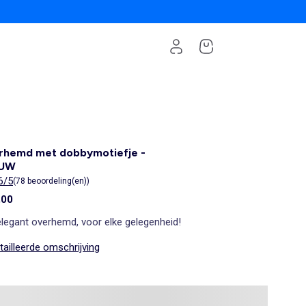
rhemd met dobbymotiefje -
AUW
6/5
(78 beoordeling(en))
,00
elegant overhemd, voor elke gelegenheid!
ailleerde omschrijving