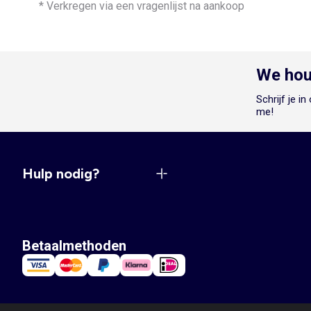
* Verkregen via een vragenlijst na aankoop
We hou
Schrijf je i
me!
Hulp nodig?
Betaalmethoden