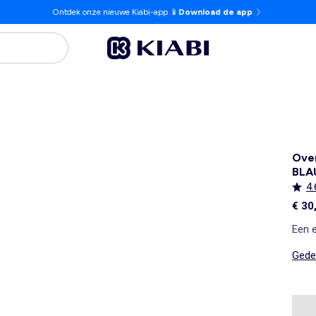
Ontdek onze nieuwe Kiabi-app 📱
Download de app
Ove
BL
4.
€ 30
Een 
Gedet