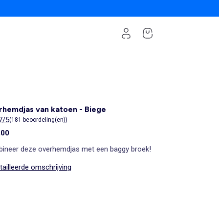
hemdjas van katoen - Biege
7/5
(181 beoordeling(en))
,00
ineer deze overhemdjas met een baggy broek!
ailleerde omschrijving