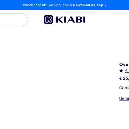
Ontdek onze nieuwe Kiabi-app 📱
Download de app
Over
4.
€ 25
Comb
Gedet