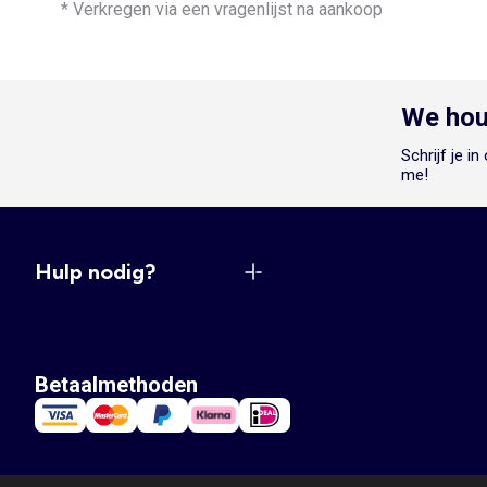
* Verkregen via een vragenlijst na aankoop
We hou
Schrijf je i
me!
Hulp nodig?
Betaalmethoden