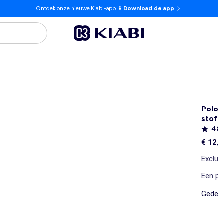
Ontdek onze nieuwe Kiabi-app 📱
Download de app
Pol
stof
4.
€ 12
Exclu
Een 
Gedet