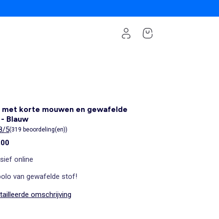
o met korte mouwen en gewafelde
 - Blauw
8/5
(319 beoordeling(en))
,00
sief online
polo van gewafelde stof!
ailleerde omschrijving