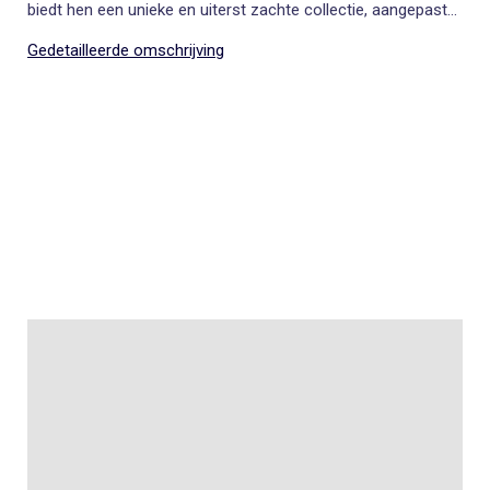
biedt hen een unieke en uiterst zachte collectie, aangepast
aan de behandeling en het leven na kanker. Onze belofte:
steeds toegankelijkere prijzen.
Gedetailleerde omschrijving