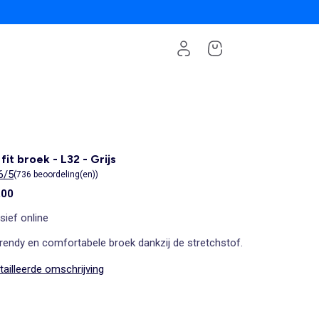
 fit broek - L32 - Grijs
6/5
(736 beoordeling(en))
,00
sief online
rendy en comfortabele broek dankzij de stretchstof.
ailleerde omschrijving