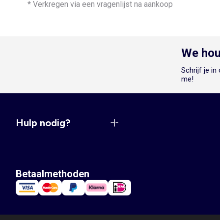
* Verkregen via een vragenlijst na aankoop
We hou
Schrijf je i
me!
Hulp nodig?
Betaalmethoden