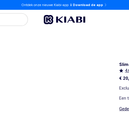
Ontdek onze nieuwe Kiabi-app 📱
Download de app
Slim
4.
€ 20
Exclu
Een t
Gedet