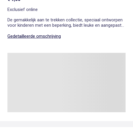
Exclusief online
De gemakkelijk aan te trekken collectie, speciaal ontworpen
voor kinderen met een beperking, biedt leuke en aangepaste
kleding die het aankleden vergemakkelijkt. Dit T-shirt heeft
geen vaste voor- of achterkant en is gemaakt van heerlijk
Gedetailleerde omschrijving
zacht katoen. Het heeft een wijde hals, lange mouwen, een
effen kleur en zichtbare naden.