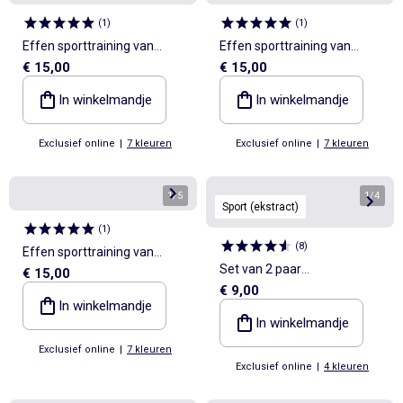
(
1
)
(
1
)
Effen sporttraining van
Effen sporttraining van
€ 15,00
€ 15,00
molton
molton
In winkelmandje
In winkelmandje
Exclusief online
|
7 kleuren
Exclusief online
|
7 kleuren
1
/
5
1
/
4
Sport (ekstract)
(
1
)
(
8
)
Effen sporttraining van
Set van 2 paar
€ 15,00
molton
€ 9,00
compressiekousen met
In winkelmandje
animatie (ekstract)
In winkelmandje
Exclusief online
|
7 kleuren
Exclusief online
|
4 kleuren