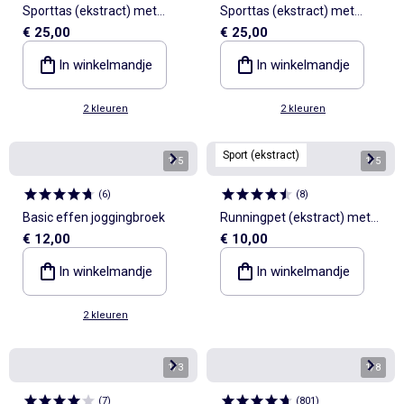
Sporttas (ekstract) met
Sporttas (ekstract) met
€ 25,00
€ 25,00
buitenzakken en
buitenzakken en
schoenenvak
schoenenvak
In winkelmandje
In winkelmandje
2 kleuren
2 kleuren
Sport (ekstract)
1
/
5
1
/
5
(
6
)
(
8
)
Basic effen joggingbroek
Runningpet (ekstract) met
€ 12,00
€ 10,00
soepele klep
In winkelmandje
In winkelmandje
2 kleuren
1
/
3
1
/
8
(
7
)
(
801
)