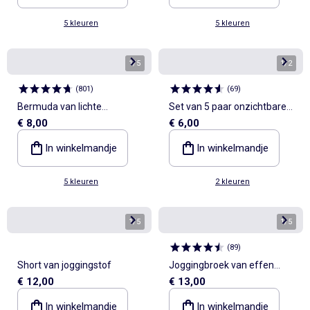
5 kleuren
5 kleuren
1
/
5
1
/
2
(
801
)
(
69
)
Bermuda van lichte
Set van 5 paar onzichtbare
€ 8,00
€ 6,00
joggingstof
sokken
In winkelmandje
In winkelmandje
5 kleuren
2 kleuren
1
/
5
1
/
5
(
89
)
Short van joggingstof
Joggingbroek van effen
€ 12,00
€ 13,00
sweatstof
In winkelmandje
In winkelmandje