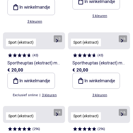
In winkelmandje
15x40 cm
In winkelmandje
5 kleuren
3 kleuren
1
/
3
1
/
6
Sport (ekstract)
Sport (ekstract)
(
43
)
(
43
)
Sportheuptas (ekstract) met
Sportheuptas (ekstract) met
€ 20,00
€ 20,00
buiten- en binnenzakken
buiten- en binnenzakken
15x40 cm
15x40 cm
In winkelmandje
In winkelmandje
Exclusief online
|
3 kleuren
3 kleuren
1
/
4
1
/
6
Sport (ekstract)
Sport (ekstract)
(
296
)
(
296
)