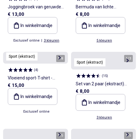
Joggingbroek van geruwde
Bermuda van lichte
€ 13,00
€ 8,00
molton
joggingstof
In winkelmandje
In winkelmandje
Exclusief online
|
3 kleuren
5 kleuren
Sport (ekstract)
1
/
8
1
/
3
Sport (ekstract)
(
4
)
(
15
)
Vloeiend sport-T-shirt -
Set van 2 paar (ekstract)
€ 15,00
(ekstract)
€ 8,00
compressiekousen van
In winkelmandje
katoen
In winkelmandje
Exclusief online
3 kleuren
1
/
5
1
/
5