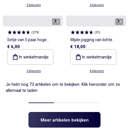
2 kleuren
2 kleuren
1
/
2
1
/
6
(
279
)
(
31
)
Setje van 5 paar hoge
Wijde jogging van lichte
€ 6,00
€ 18,00
sokken van tricot
moltonstof
In winkelmandje
In winkelmandje
3 kleuren
4 kleuren
Je hebt nog 73 artikelen om te bekijken. Klik hieronder om ze
allemaal te laden
Meer artikelen bekijken