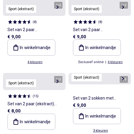
1
/
4
1
/
3
Sport (ekstract)
Sport (ekstract)
(
8
)
(
8
)
Set van 2 paar
Set van 2 paar
€ 9,00
€ 9,00
compressiekousen met
compressiekousen met
animatie (ekstract)
animatie (ekstract)
In winkelmandje
In winkelmandje
4 kleuren
Exclusief online
|
4 kleuren
Sport (ekstract)
1
/
3
1
/
4
Sport (ekstract)
(
15
)
Set van 2 sokken met
Set van 2 paar (ekstract)
€ 9,00
opschrift - (ekstract)
€ 8,00
compressiekousen van
In winkelmandje
katoen
In winkelmandje
3 kleuren