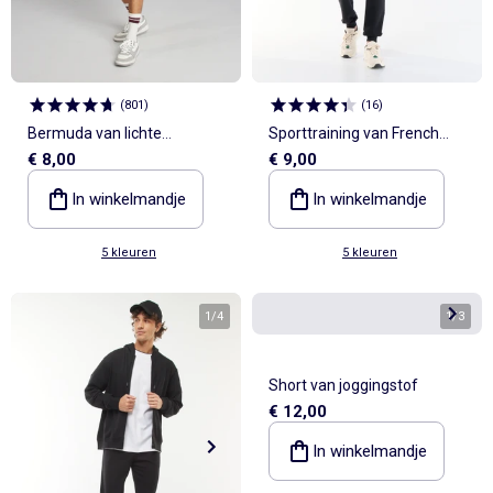
(
801
)
(
16
)
Bermuda van lichte
Sporttraining van French
€ 8,00
€ 9,00
joggingstof
Terry
In winkelmandje
In winkelmandje
5 kleuren
5 kleuren
1
/
4
1
/
3
Short van joggingstof
€ 12,00
In winkelmandje