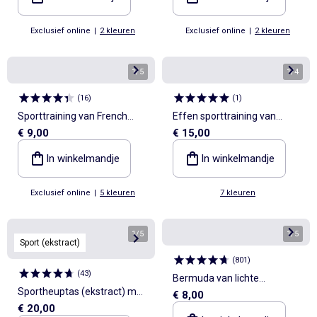
Exclusief online
|
2 kleuren
Exclusief online
|
2 kleuren
1
/
5
1
/
4
(
16
)
(
1
)
Sporttraining van French
Effen sporttraining van
€ 9,00
€ 15,00
Terry
molton
In winkelmandje
In winkelmandje
Exclusief online
|
5 kleuren
7 kleuren
1
/
5
1
/
5
Sport (ekstract)
(
801
)
(
43
)
Bermuda van lichte
Sportheuptas (ekstract) met
€ 8,00
joggingstof
€ 20,00
buiten- en binnenzakken