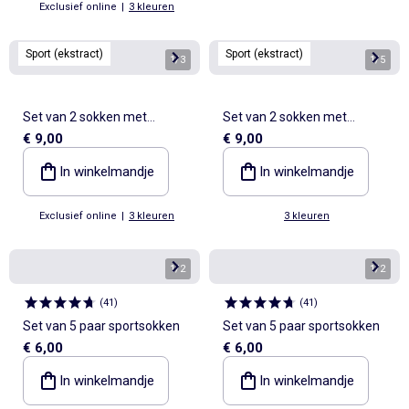
Exclusief online
|
3 kleuren
Sport (ekstract)
Sport (ekstract)
1
/
3
1
/
5
Set van 2 sokken met
Set van 2 sokken met
€ 9,00
€ 9,00
opschrift - (ekstract)
opschrift - (ekstract)
In winkelmandje
In winkelmandje
Exclusief online
|
3 kleuren
3 kleuren
1
/
2
1
/
2
(
41
)
(
41
)
Set van 5 paar sportsokken
Set van 5 paar sportsokken
€ 6,00
€ 6,00
In winkelmandje
In winkelmandje