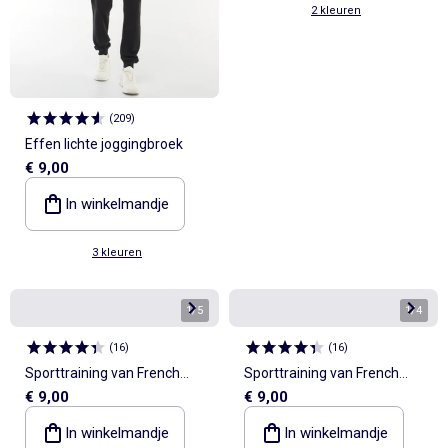
2 kleuren
(
209
)
Effen lichte joggingbroek
€ 9,00
In winkelmandje
3 kleuren
1
/
5
1
/
4
(
16
)
(
16
)
Sporttraining van French
Sporttraining van French
€ 9,00
€ 9,00
Terry
Terry
In winkelmandje
In winkelmandje