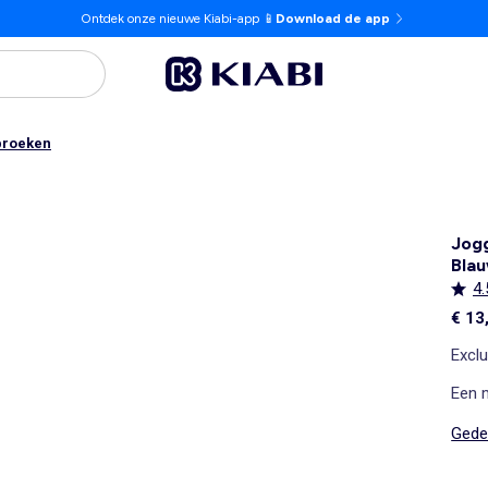
Ontdek onze nieuwe Kiabi-app 📱
Download de app
broeken
Jogg
Bla
4.
€ 13
Exclu
Een 
Gedet