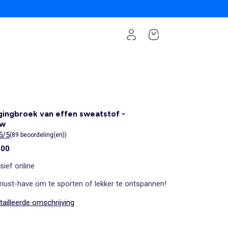
ingbroek van effen sweatstof -
uw
5/5
(89 beoordeling(en))
,00
sief online
must-have om te sporten of lekker te ontspannen!
ailleerde omschrijving