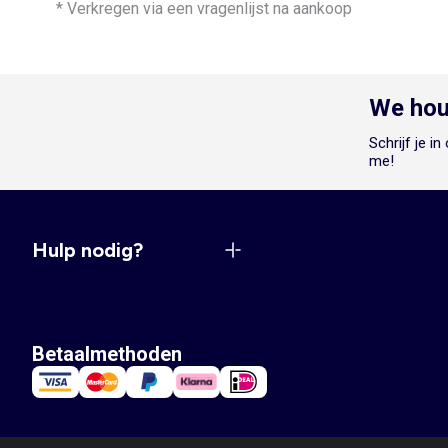
* Verkregen via een vragenlijst na aankoop
We hou
Schrijf je i
me!
Hulp nodig?
Betaalmethoden