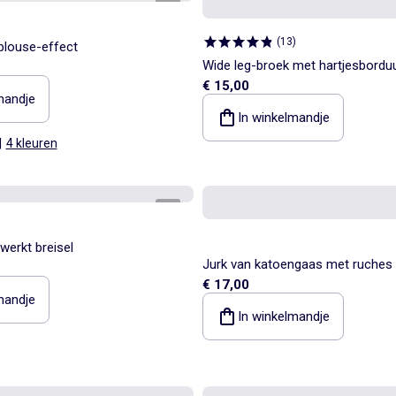
1
/
3
(
13
)
 blouse-effect
Wide leg-broek met hartjesbordu
€ 15,00
mandje
In winkelmandje
|
4 kleuren
1
/
3
werkt breisel
Jurk van katoengaas met ruches b
€ 17,00
armsgaten
mandje
In winkelmandje