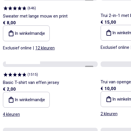
1
/
3
(
646
)
Trui 2-in-1 met
Sweater met lange mouw en print
€ 15,00
€ 8,00
In winkel
In winkelmandje
Exclusief online
Exclusief online
|
12 kleuren
Personaliseerbaar
1
/
3
(
1515
)
Trui van openge
Basic T-shirt van effen jersey
€ 10,00
€ 2,00
In winkel
In winkelmandje
2 kleuren
4 kleuren