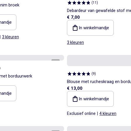
(
11
)
nim broek
Debardeur van gewafelde stof m
€ 7,00
asymmetrische kraag
mandje
In winkelmandje
|
3 kleuren
3 kleuren
1
/
6
)
(
9
)
 met borduurwerk
Blouse met rucheskraag en bord
€ 13,00
mandje
In winkelmandje
Exclusief online
|
4 kleuren