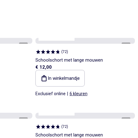
Personaliseerbaar
1
/
6
1
/
6
(
72
)
Schoolschort met lange mouwen
€ 12,00
In winkelmandje
Exclusief online
|
6 kleuren
Personaliseerbaar
1
/
4
1
/
6
(
72
)
Schoolschort met lange mouwen