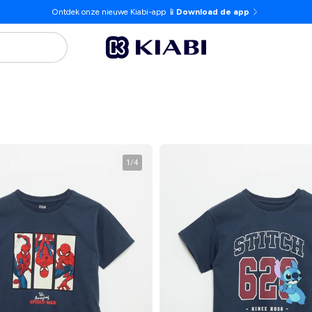
Ontdek onze nieuwe Kiabi-app 📱
Download de app
1
/
4