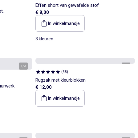
Effen short van gewafelde stof
et
€ 8,00
In winkelmandje
3 kleuren
1
/
3
1
/
5
(
38
)
Rugzak met kleurblokken
uurwerk
€ 12,00
In winkelmandje