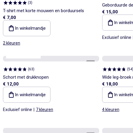
(
3
)
Geborduurde de
T-shirt met korte mouwen en borduursels
€ 15,00
€ 7,00
In winkel
In winkelmandje
Exclusief online
2 kleuren
Personaliseerbaar
1
/
4
(
63
)
(
54
Schort met drukknopen
Wide leg-broek
€ 12,00
€ 18,00
In winkelmandje
In winkel
Exclusief online
|
7 kleuren
4 kleuren