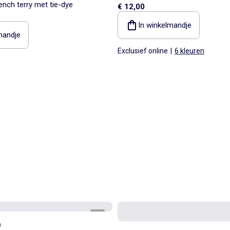
nch terry met tie-dye
€ 12,00
In winkelmandje
mandje
Exclusief online
|
6 kleuren
1
/
4
)