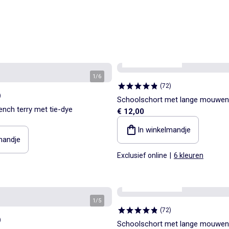
Personaliseerbaar
1
/
6
(
72
)
)
Schoolschort met lange mouwen
nch terry met tie-dye
€ 12,00
In winkelmandje
mandje
Exclusief online
|
6 kleuren
Personaliseerbaar
1
/
5
(
72
)
)
Schoolschort met lange mouwen