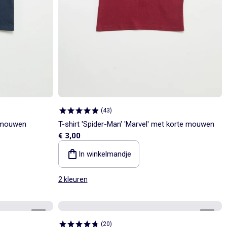
(
43
)
te mouwen
T-shirt 'Spider-Man' 'Marvel' met korte mouwen
€ 3,00
In winkelmandje
2 kleuren
1
/
4
1
/
4
(
20
)