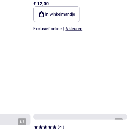
€ 12,00
In winkelmandje
Exclusief online
|
6 kleuren
1
/
5
1
/
6
(
21
)