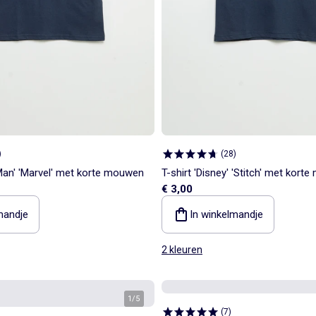
)
(
28
)
-Man' 'Marvel' met korte mouwen
T-shirt 'Disney' 'Stitch' met kor
€ 3,00
mandje
In winkelmandje
2 kleuren
1
/
5
(
7
)