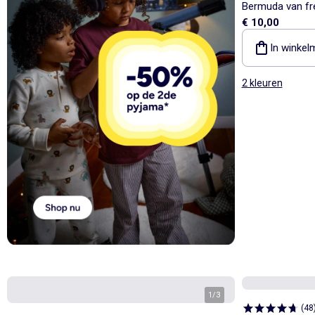
Bermuda van fre
€ 10,00
In winkel
2 kleuren
1
/
3
(
48