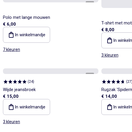
1
/
3
Polo met lange mouwen
T-shirt met mo
€ 6,00
€ 8,00
In winkelmandje
In winkel
7 kleuren
3 kleuren
1
/
4
(
24
)
(
27
Wijde jeansbroek
Rugzak 'Spider
€ 15,00
€ 14,00
In winkelmandje
In winkel
3 kleuren