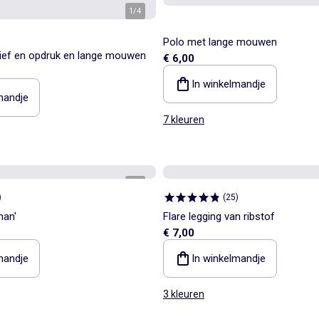
1
/
4
Polo met lange mouwen
tief en opdruk en lange mouwen
€ 6,00
In winkelmandje
mandje
7 kleuren
1
/
5
)
(
25
)
man'
Flare legging van ribstof
€ 7,00
mandje
In winkelmandje
3 kleuren