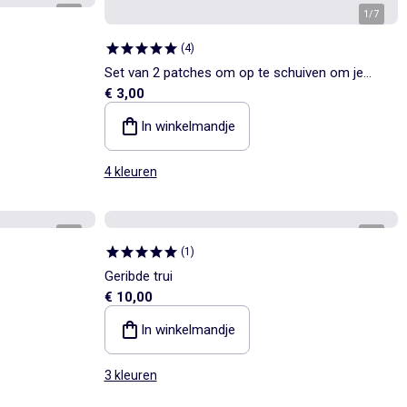
1
/
3
1
/
7
(
4
)
Set van 2 patches om op te schuiven om je
€ 3,00
sneakers 'Kitchoun' te personaliseren
In winkelmandje
4 kleuren
1
/
3
1
/
4
(
1
)
Geribde trui
€ 10,00
In winkelmandje
3 kleuren