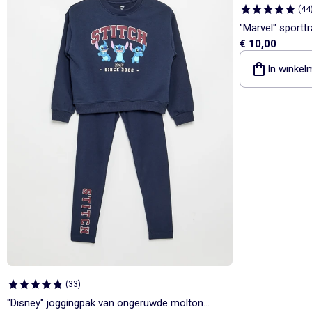
(
44
"Marvel" sporttr
€ 10,00
broek
In winkel
(
33
)
"Disney" joggingpak van ongeruwde molton