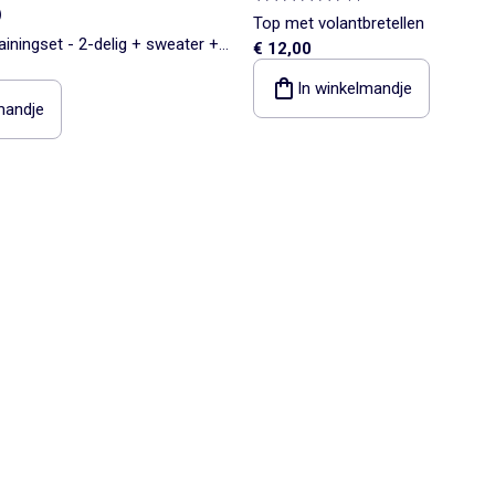
)
Top met volantbretellen
ainingset - 2-delig + sweater +
€ 12,00
In winkelmandje
mandje