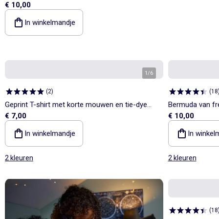
€ 10,00
(french terry) - 2-delig: sweatshirt + broek
In winkelmandje
1
/
6
(
2
)
(
18
Geprint T-shirt met korte mouwen en tie-dye
Bermuda van fre
€ 7,00
€ 10,00
effect
In winkelmandje
In winkel
2 kleuren
2 kleuren
(
18