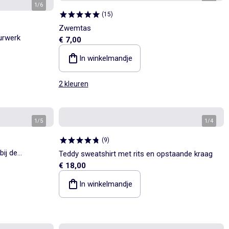
1
/
6
1
/
4
(
15
)
Zwemtas
urwerk
€ 7,00
In winkelmandje
2 kleuren
1
/
5
1
/
4
(
9
)
ij de
Teddy sweatshirt met rits en opstaande kraag
€ 18,00
In winkelmandje