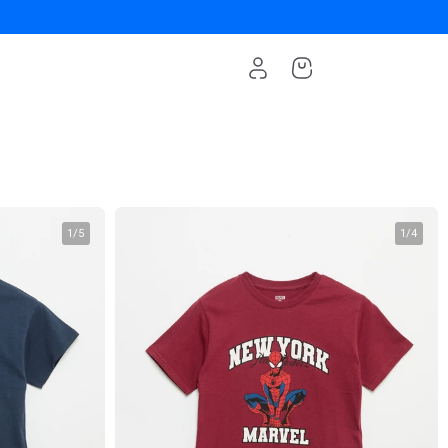
1
/
5
1
/
4